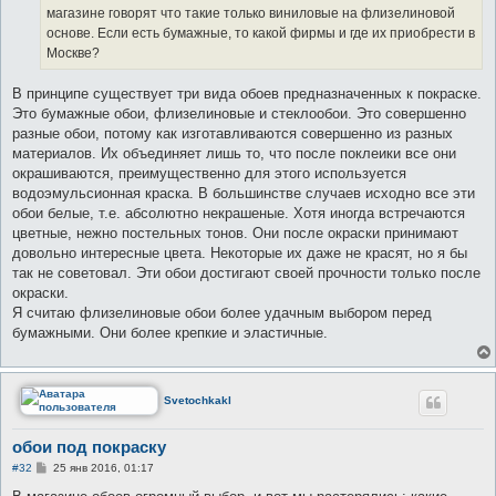
е
магазине говорят что такие только виниловые на флизелиновой
основе. Если есть бумажные, то какой фирмы и где их приобрести в
Москве?
В принципе существует три вида обоев предназначенных к покраске.
Это бумажные обои, флизелиновые и стеклообои. Это совершенно
разные обои, потому как изготавливаются совершенно из разных
материалов. Их объединяет лишь то, что после поклеики все они
окрашиваются, преимущественно для этого используется
водоэмульсионная краска. В большинстве случаев исходно все эти
обои белые, т.е. абсолютно некрашеные. Хотя иногда встречаются
цветные, нежно постельных тонов. Они после окраски принимают
довольно интересные цвета. Некоторые их даже не красят, но я бы
так не советовал. Эти обои достигают своей прочности только после
окраски.
Я считаю флизелиновые обои более удачным выбором перед
бумажными. Они более крепкие и эластичные.
Svetochkakl
обои под покраску
С
#32
25 янв 2016, 01:17
о
о