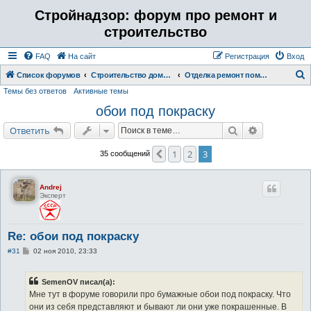
Стройнадзор: форум про ремонт и
строительство
FAQ
На сайт
Регистрация
Вход
Список форумов
Строительство дома, бани, коттеджа. Отделка ремонт помещений.
Отделка ремонт помещений
Темы без ответов
Активные темы
о
обои под покраску
и
с
Поиск
Расширенн
Ответить
к
1
2
3
Пред.
35 сообщений
Andrej
Эксперт
Re: обои под покраску
С
#31
02 ноя 2010, 23:33
о
о
б
SemenOV писал(а):
щ
е
Мне тут в форуме говорили про бумажные обои под покраску. Что
н
они из себя представляют и бывают ли они уже покрашенные. В
и