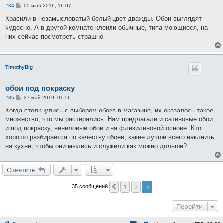
С
#34
05 июл 2016, 16:07
о
о
Красили в незамысловатый белый цвет дважды. Обои выглядят
б
чудесно. А в другой комнате клеили обычные, типа моющиеся, на
щ
е
них сейчас посмотреть страшно
н
и
е
TimothyBig
обои под покраску
С
#35
27 май 2019, 01:56
о
о
Когда столкнулись с выбором обоев в магазине, их оказалось такое
б
множество, что мы растерялись. Нам предлагали и сатиновые обои
щ
е
и под покраску, виниловые обои и на флезилиновой основе. Кто
н
хорошо разбирается по качеству обоев, какие лучше всего наклеить
и
е
на кухне, чтобы они мылись и служили как можно дольше?
Ответить
1
2
3
Пред.
35 сообщений
Перейти