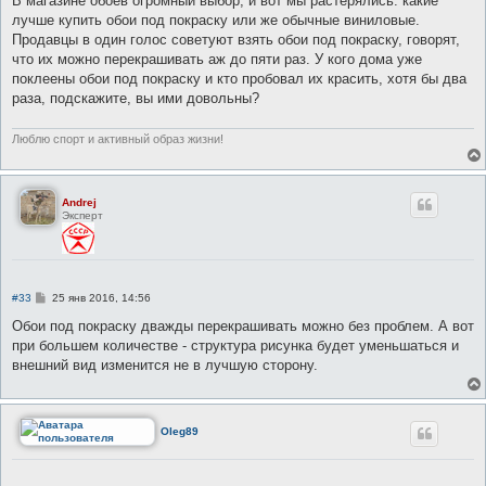
В магазине обоев огромный выбор, и вот мы растерялись: какие
б
лучше купить обои под покраску или же обычные виниловые.
щ
е
Продавцы в один голос советуют взять обои под покраску, говорят,
н
что их можно перекрашивать аж до пяти раз. У кого дома уже
и
е
поклеены обои под покраску и кто пробовал их красить, хотя бы два
раза, подскажите, вы ими довольны?
Люблю спорт и активный образ жизни!
Andrej
Эксперт
С
#33
25 янв 2016, 14:56
о
о
Обои под покраску дважды перекрашивать можно без проблем. А вот
б
при большем количестве - структура рисунка будет уменьшаться и
щ
е
внешний вид изменится не в лучшую сторону.
н
и
е
Oleg89