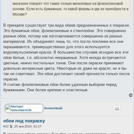
е
магазине говорят что такие только виниловые на флизелиновой
основе. Если есть бумажные, то какой фирмы и где их приобрести в
Москве?
В принципе существует три вида обоев предназначенных к покраске.
Это бумажные обои, флизелиновые и стеклообои. Это совершенно
разные обои, потому как изготавливаются совершенно из разных
материалов. Их объединяет лишь то, что после поклеики все они
окрашиваются, преимущественно для этого используется
водоэмульсионная краска. В большинстве случаев исходно все эти
обои белые, т.е. абсолютно некрашеные. Хотя иногда встречаются
цветные, нежно постельных тонов. Они после окраски принимают
довольно интересные цвета. Некоторые их даже не красят, но я бы
так не советовал. Эти обои достигают своей прочности только после
окраски.
Я считаю флизелиновые обои более удачным выбором перед
бумажными. Они более крепкие и эластичные.
Svetochkakl
обои под покраску
С
#32
25 янв 2016, 01:17
о
о