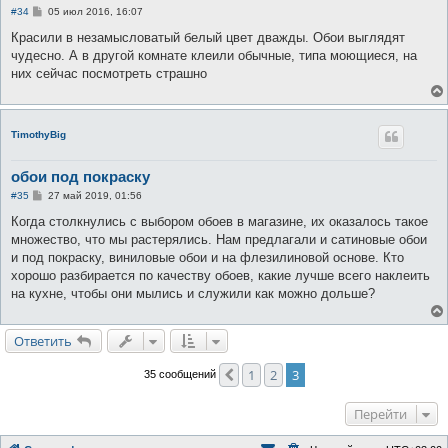
С
#34
05 июл 2016, 16:07
о
о
Красили в незамысловатый белый цвет дважды. Обои выглядят
б
чудесно. А в другой комнате клеили обычные, типа моющиеся, на
щ
е
них сейчас посмотреть страшно
н
и
е
TimothyBig
обои под покраску
С
#35
27 май 2019, 01:56
о
о
Когда столкнулись с выбором обоев в магазине, их оказалось такое
б
множество, что мы растерялись. Нам предлагали и сатиновые обои
щ
е
и под покраску, виниловые обои и на флезилиновой основе. Кто
н
хорошо разбирается по качеству обоев, какие лучше всего наклеить
и
е
на кухне, чтобы они мылись и служили как можно дольше?
Ответить
1
2
3
Пред.
35 сообщений
Перейти