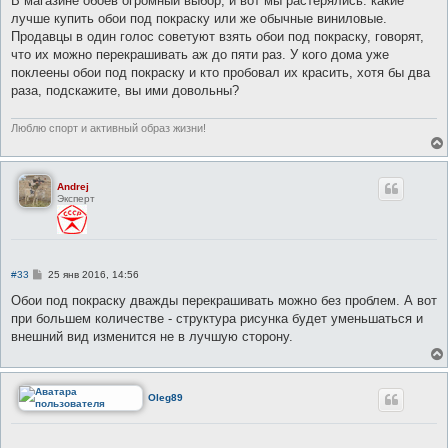
В магазине обоев огромный выбор, и вот мы растерялись: какие
б
лучше купить обои под покраску или же обычные виниловые.
щ
е
Продавцы в один голос советуют взять обои под покраску, говорят,
н
что их можно перекрашивать аж до пяти раз. У кого дома уже
и
е
поклеены обои под покраску и кто пробовал их красить, хотя бы два
раза, подскажите, вы ими довольны?
Люблю спорт и активный образ жизни!
Andrej
Эксперт
С
#33
25 янв 2016, 14:56
о
о
Обои под покраску дважды перекрашивать можно без проблем. А вот
б
при большем количестве - структура рисунка будет уменьшаться и
щ
е
внешний вид изменится не в лучшую сторону.
н
и
е
Oleg89