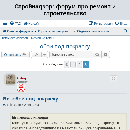
Стройнадзор: форум про ремонт и
строительство
FAQ
На сайт
Регистрация
Вход
Список форумов
Строительство дома, бани, коттеджа. Отделка ремонт помещений.
Отделка ремонт помещений
Темы без ответов
Активные темы
о
обои под покраску
и
с
Поиск
Расширенн
Ответить
к
1
2
3
Пред.
35 сообщений
Andrej
Эксперт
Re: обои под покраску
С
#31
02 ноя 2010, 23:33
о
о
б
SemenOV писал(а):
щ
е
Мне тут в форуме говорили про бумажные обои под покраску. Что
н
они из себя представляют и бывают ли они уже покрашенные. В
и