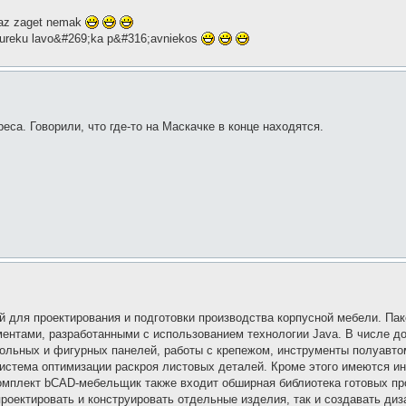
nemaz zaget nemak
;ebureku lavo&#269;ka p&#316;avniekos
реса. Говорили, что где-то на Маскачке в конце находятся.
 для проектирования и подготовки производства корпусной мебели. Пак
ентами, разработанными с использованием технологии Java. В числе д
гольных и фигурных панелей, работы с крепежом, инструменты полуавто
система оптимизации раскроя листовых деталей. Кроме этого имеются и
омплект bCAD-мебельщик также входит обширная библиотека готовых пр
роектировать и конструировать отдельные изделия, так и создавать ди