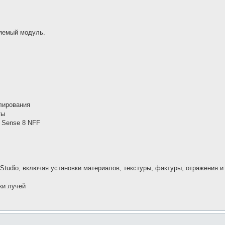
няемый модуль.
лирования
ты
, Sense 8 NFF
tudio, включая установки материалов, текстуры, фактуры, отражения и
ки лучей