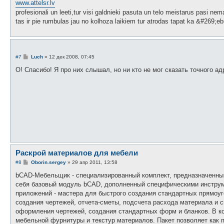
www.attelsr.lv
щ
е
profesionali un leeti,tur visi galdnieki pasuta un telo meistarus pasi 
н
tas ir pie rumbulas jau no kolhoza laikiem tur atrodas tapat ka &#269
и
е
С
#7
Luch
»
12 дек 2008, 07:45
о
о
О! Спасибо! Я про них слышал, но ни кто не мог сказать точного ад
б
щ
е
н
и
е
Раскрой материалов для мебели
С
#8
Оborin.sergey
»
29 апр 2011, 13:58
о
о
bCAD-Мебельщик - специализированный комплект, предназначенный
б
себя базовый модуль bCAD, дополненный специфическими инструм
щ
е
приложений - мастера для быстрого создания стандартных прямоу
н
создания чертежей, отчета-сметы, подсчета расхода материала и 
и
е
оформления чертежей, создания стандартных форм и бланков. В к
мебельной фурнитуры и текстур материалов. Пакет позволяет как п