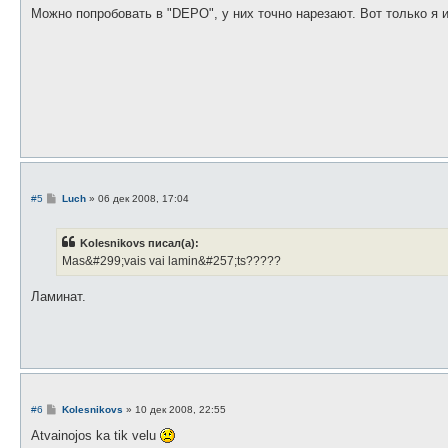
о
Можно попробовать в "DEPO", у них точно нарезают. Вот только я и
б
щ
е
н
и
е
С
#5
Luch
»
06 дек 2008, 17:04
о
о
б
Kolesnikovs писал(а):
щ
е
Mas&#299;vais vai lamin&#257;ts?????
н
и
е
Ламинат.
С
#6
Kolesnikovs
»
10 дек 2008, 22:55
о
о
Atvainojos ka tik velu
б