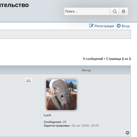
ительство
Поиск
Расш
Регистрация
Вход
9 сообщений • Страница
1
из
1
Автор
Luch
Сообщения:
28
Зарегистрирован:
06 окт 2008, 18:05
В
е