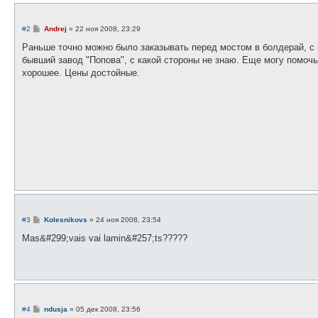
С
#2
Andrej
»
22 ноя 2008, 23:29
о
о
Раньше точно можно было заказывать перед мостом в болдерай, с 
б
бывший завод "Попова", с какой стороны не знаю. Еще могу помочь
щ
е
хорошее. Цены достойные.
н
и
е
С
#3
Kolesnikovs
»
24 ноя 2008, 23:54
о
о
Mas&#299;vais vai lamin&#257;ts?????
б
щ
е
н
и
е
С
#4
ndusja
»
05 дек 2008, 23:56
о