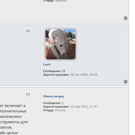
Откуда:
Madona
с
я
к
н
В
а
е
ч
р
а
н
л
у
у
т
ь
с
я
к
н
а
Luch
ч
Сообщения:
28
а
Зарегистрирован:
06 окт 2008, 18:05
л
у
В
е
р
н
Оborin.sergey
у
т
Сообщения:
1
ет включает в
ь
Зарегистрирован:
19 апр 2011, 17:47
Откуда:
Россия
с
ополнительных
я
матического
к
нструменты для
н
оектов,
а
ч
зайн целых