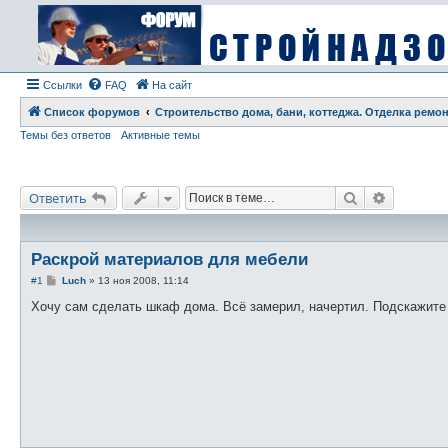
Ссылки
FAQ
На сайт
Список форумов
Строительство дома, бани, коттеджа. Отделка ремо
Темы без ответов
Активные темы
Поиск
Расшире
Ответить
Раскрой материалов для мебели
С
#1
Luch
»
13 ноя 2008, 11:14
о
о
Хочу сам сделать шкаф дома. Всё замерил, начертил. Подскажите 
б
щ
е
н
и
е