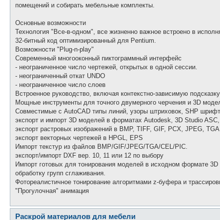
помещений и собирать мебельные комплекты.
Основные возможности
Технология "Все-в-одном", все жизненно важное встроено в испол
32-битный код оптимизированный для Pentium.
Возможности "Plug-n-play"
Современный многооконный пиктограммный интерфейс
- неограниченное число чертежей, открытых в одной сессии.
- неограниченный откат UNDO
- неограниченное число слоев
Встроенное руководство, включая контекстно-зависимую подсказку
Мощные инструменты для точного двумерного черчения и 3D моде
Совместимые с AutoCAD типы линий, узоры штриховок, SHP шриф
экспорт и импорт 3D моделей в форматах Autodesk, 3D Studio ASC
экспорт растровых изображений в BMP, TIFF, GIF, PCX, JPEG, TGA
экспорт векторных чертежей в HPGL, EPS
Импорт текстур из файлов BMP/GIF/JPEG/TGA/CEL/PIC.
экспорт/импорт DXF вер. 10, 11 или 12 по выбору
Импорт готовых для тонирования моделей в исходном формате 3D S
обработку групп сглаживания.
Фотореалистичное тонирование алгоритмами z-буфера и трассиров
"Прогулочная" анимация
Раскрой материалов для мебели