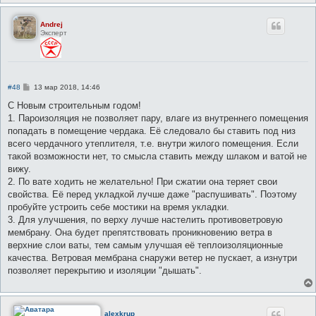
Andrej
Эксперт
С
#48
13 мар 2018, 14:46
о
о
С Новым строительным годом!
б
1. Пароизоляция не позволяет пару, влаге из внутреннего помещения
щ
е
попадать в помещение чердака. Её следовало бы ставить под низ
н
всего чердачного утеплителя, т.е. внутри жилого помещения. Если
и
е
такой возможности нет, то смысла ставить между шлаком и ватой не
вижу.
2. По вате ходить не желательно! При сжатии она теряет свои
свойства. Её перед укладкой лучше даже "распушивать". Поэтому
пробуйте устроить себе мостики на время укладки.
3. Для улучшения, по верху лучше настелить противоветровую
мембрану. Она будет препятствовать проникновению ветра в
верхние слои ваты, тем самым улучшая её теплоизоляционные
качества. Ветровая мембрана снаружи ветер не пускает, а изнутри
позволяет перекрытию и изоляции "дышать".
alexkrup