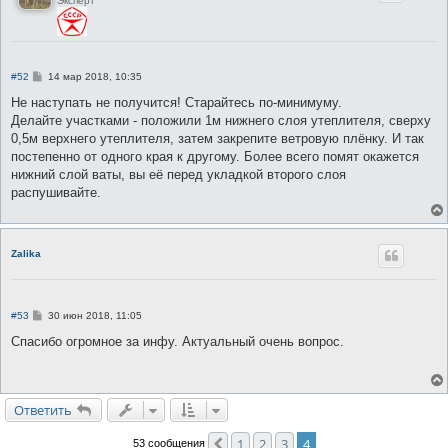
Эксперт
С
#52
14 мар 2018, 10:35
о
о
Не наступать не получится! Старайтесь по-минимуму.
б
Делайте участками - положили 1м нижнего слоя утеплителя, сверху
щ
е
0,5м верхнего утеплителя, затем закрепите ветровую плёнку. И так
н
постепенно от одного края к другому. Более всего помят окажется
и
е
нижний слой ваты, вы её перед укладкой второго слоя
распушивайте.
Zalika
С
#53
30 июн 2018, 11:05
о
о
Спасибо огромное за инфу. Актуальный очень вопрос.
б
щ
е
н
и
Ответить
е
1
2
3
4
Пред.
53 сообщения