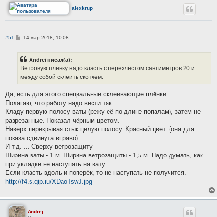
alexkrup
С
#51
14 мар 2018, 10:08
о
о
б
Andrej писал(а):
щ
е
Ветровую плёнку надо класть с перехлёстом сантиметров 20 и
н
между собой склеить скотчем.
и
е
Да, есть для этого специальные склеивающие плёнки.
Полагаю, что работу надо вести так:
Кладу первую полосу ваты (режу её по длине попалам), затем не
разрезанные. Показал чёрным цветом.
Наверх перекрывая стык целую полосу. Красный цвет. (она для
показа сдвинута вправо).
И т.д. ... Сверху ветрозащиту.
Ширина ваты - 1 м. Ширина ветрозащиты - 1,5 м. Надо думать, как
при укладке не наступать на вату.....
Если класть вдоль и поперёк, то не наступать не получится.
http://f4.s.qip.ru/XDaoTswJ.jpg
Andrej