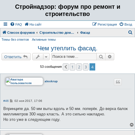
Стройнадзор: форум про ремонт и
строительство
FAQ
На сайт
Регистрация
Вход
Список форумов
Строительство дома, бани, коттеджа. Отделка ремонт помещений.
Фасад
Темы без ответов
Активные темы
о
Чем утеплить фасад.
и
с
Поиск
Расширенн
Ответить
к
1
2
3
4
Пред.
53 сообщения
alexkrup
С
#46
02 ноя 2017, 17:06
о
о
Впринципе да. 50 мм выты вдоль и 50 мм. поперёк. До верха балок
б
миллиметров 300 надо класть. А это сильно накладно.
щ
е
Но это уже в следующем году.
н
и
е