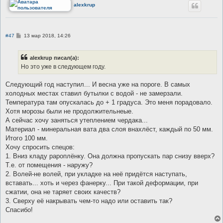
alexkrup
С
#47
13 мар 2018, 14:26
о
о
б
alexkrup писал(а):
щ
е
Но это уже в следующем году.
н
и
е
Следующий год наступил... И весна уже на пороге. В самых
холодных местах ставил бутылки с водой - не замерзали.
Температура там опускалась до + 1 градуса. Это меня порадовало.
Хотя морозы были не продолжительнеые.
А сейчас хочу заняться утеплением чердака...
Материал - минеральная вата два слоя внахлёст, каждый по 50 мм.
Итого 100 мм.
Хочу спросить спецов:
1. Вниз кладу рароплёнку. Она должна пропускать пар снизу вверх?
Т.е. от помещения - наружу?
2. Волей-не волей, при укладке на неё придётся наступать,
вставать... хоть и через фанерку... При такой деформации, при
сжатии, она не таряет своих качеств?
3. Сверху её накрывать чем-то надо или оставить так?
Спасибо!