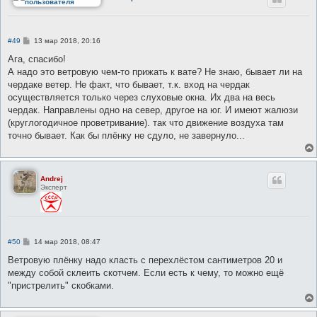
С
#49
13 мар 2018, 20:16
о
о
Ага, спасибо!
б
А надо это ветровую чем-то прижать к вате? Не знаю, бывает ли на
щ
е
чердаке ветер. Не факт, что бывает, т.к. вход на чердак
н
осуществляется только через слуховые окна. Их два на весь
и
е
чердак. Направлены одно на север, другое на юг. И имеют жалюзи
(круглогодичное проветривание). так что движение воздуха там
точно бывает. Как бы плёнку не сдуло, не завернуло...
Andrej
Эксперт
С
#50
14 мар 2018, 08:47
о
о
Ветровую плёнку надо класть с перехлёстом сантиметров 20 и
б
между собой склеить скотчем. Если есть к чему, то можно ещё
щ
е
"пристрелить" скобками.
н
и
е