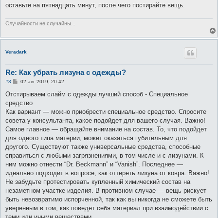
оставьте на пятнадцать минут, после чего постирайте вещь.
Случайности не случайны...
Veradark
Re: Как убрать лизуна с одежды?
С
#3
02 авг 2019, 20:42
о
о
Отстирываем слайм с одежды лучший способ - Специальное
б
средство
щ
е
Как вариант — можно приобрести специальное средство. Спросите
н
совета у консультанта, какое подойдет для вашего случая. Важно!
и
е
Самое главное — обращайте внимание на состав. То, что подойдет
для одного типа материи, может оказаться губительным для
другого. Существуют также универсальные средства, способные
справиться с любыми загрязнениями, в том числе и с лизунами. К
ним можно отнести “Dr. Beckmann” и “Vanish”. Последнее —
идеально подходит в вопросе, как оттереть лизуна от ковра. Важно!
Не забудьте протестировать купленный химический состав на
незаметном участке изделия. В противном случае — вещь рискует
быть невозвратимо испорченной, так как вы никогда не сможете быть
уверенным в том, как поведет себя материал при взаимодействии с
теми или иными веществами.