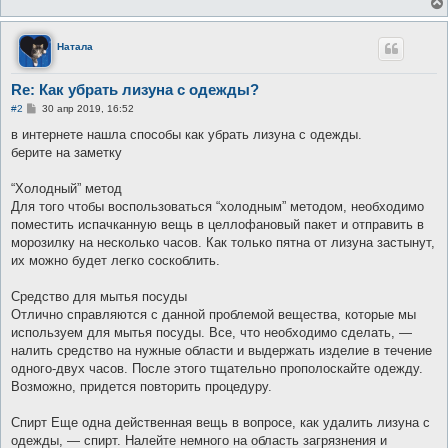
Натала
Re: Как убрать лизуна с одежды?
С
#2
30 апр 2019, 16:52
о
о
в интернете нашла способы как убрать лизуна с одежды.
б
берите на заметку
щ
е
н
“Холодный” метод
и
е
Для того чтобы воспользоваться “холодным” методом, необходимо
поместить испачканную вещь в целлофановый пакет и отправить в
морозилку на несколько часов. Как только пятна от лизуна застынут,
их можно будет легко соскоблить.
Средство для мытья посуды
Отлично справляются с данной проблемой вещества, которые мы
используем для мытья посуды. Все, что необходимо сделать, —
налить средство на нужные области и выдержать изделие в течение
одного-двух часов. После этого тщательно прополоскайте одежду.
Возможно, придется повторить процедуру.
Спирт Еще одна действенная вещь в вопросе, как удалить лизуна с
одежды, — спирт. Налейте немного на область загрязнения и