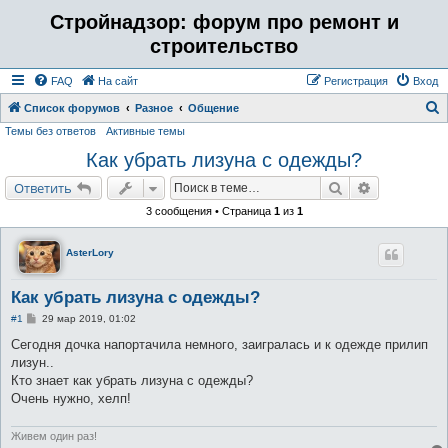
Стройнадзор: форум про ремонт и
строительство
FAQ
На сайт
Регистрация
Вход
Список форумов
Разное
Общение
Темы без ответов
Активные темы
о
Как убрать лизуна с одежды?
и
с
Поиск
Расширенн
Ответить
к
3 сообщения • Страница
1
из
1
AsterLory
Как убрать лизуна с одежды?
С
#1
29 мар 2019, 01:02
о
о
Сегодня дочка напортачила немного, заигралась и к одежде прилип
б
лизун..
щ
е
Кто знает как убрать лизуна с одежды?
н
Очень нужно, хелп!
и
е
Живем один раз!