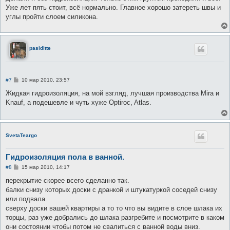
б
Уже лет пять стоит, всё нормально. Главное хорошо затереть швы и
щ
е
углы пройти слоем силикона.
н
и
е
pasiditte
С
#7
10 мар 2010, 23:57
о
о
Жидкая гидроизоляция, на мой взгляд, лучшая производства Mira и
б
Knauf, а подешевле и чуть хуже Optiroc, Atlas.
щ
е
н
и
е
SvetaTeargo
Гидроизоляция пола в ванной.
С
#8
15 мар 2010, 14:17
о
о
перекрытие скорее всего сделанно так.
б
балки снизу которых доски с дранкой и штукатуркой соседей снизу
щ
е
или подвала.
н
сверху доски вашей квартиры а то то что вы видите в слое шлака их
и
е
торцы, раз уже добрались до шлака разгребите и посмотрите в каком
они состоянии чтобы потом не свалиться с ванной воды вниз.