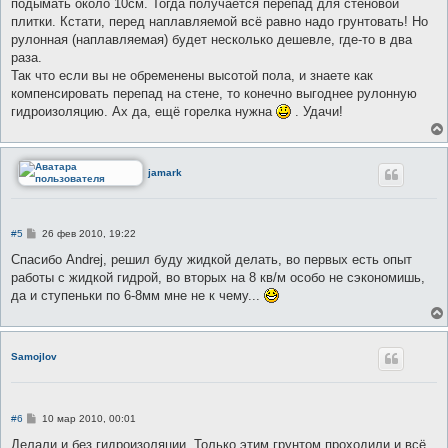
подымать около 10см. Тогда получается перепад для стеновой
плитки. Кстати, перед наплавляемой всё равно надо грунтовать! Но
рулонная (наплавляемая) будет несколько дешевле, где-то в два
раза.
Так что если вы не обременены высотой пола, и знаете как
компенсировать перепад на стене, то конечно выгоднее рулонную
гидроизоляцию. Ах да, ещё горелка нужна
. Удачи!
jamark
С
#5
26 фев 2010, 19:22
о
о
Спасибо Andrej, решил буду жидкой делать, во первых есть опыт
б
работы с жидкой гидрой, во вторых на 8 кв/м особо не сэкономишь,
щ
е
да и ступеньки по 6-8мм мне не к чему...
н
и
е
Samojlov
С
#6
10 мар 2010, 00:01
о
о
Делали и без гидроизоляции. Только этим грунтом проходили и всё.