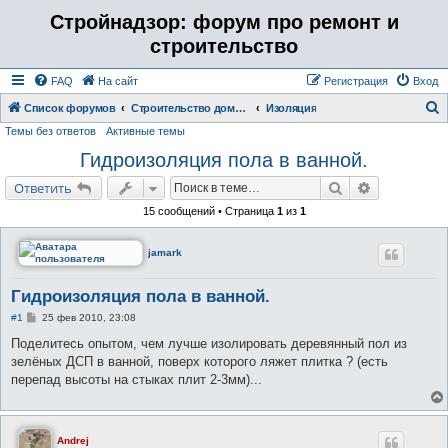
Стройнадзор: форум про ремонт и
строительство
FAQ
На сайт
Регистрация
Вход
Список форумов
Строительство дома, бани, коттеджа. Отделка ремонт помещений.
Изоляция
Темы без ответов
Активные темы
о
Гидроизоляция пола в ванной.
и
с
Поиск
Расширенн
Ответить
к
15 сообщений • Страница
1
из
1
jamark
Гидроизоляция пола в ванной.
С
#1
25 фев 2010, 23:08
о
о
Поделитесь опытом, чем лучше изолировать деревянный пол из
б
зелёных ДСП в ванной, поверх которого ляжет плитка ? (есть
щ
е
перепад высоты на стыках плит 2-3мм)...
н
и
е
Andrej