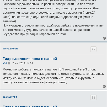
наносите гидроизоляцию на ровные поверхности, на пол также
опускайте в неё стеклоткань - полотно, поверху промазывая. Для
достижения идеального результата, после высыхания (прим.24
часа), нанесите ещё один слой жидкой гидроизоляции (можно
валиком).
При укладки стеклоткани постарайтесь избежать преломления ткани,
т.к. это может ухудшить качество вашей работы и принести
неудобства при укладки кафельной плитки.
MichaelFourb
Гидроизоляция пола в ванной
С
#14
16 авг 2019, 14:36
о
о
Можно попробовать положить на пол ГВЛ толщиной в 2-3 слоя,
б
только его к самим половым доскам не стоит крутить, а только лишь
щ
е
между собой их можно будет склеить и тщательно скрутить, а
н
сверху на него положить кафельную плитку
и
е
Jashaev753
Гидроизоляция пола в ванной