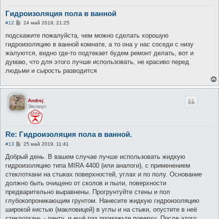
Гидроизоляция пола в ванной
С
#12
24 май 2019, 21:25
о
о
подскажите пожалуйста, чем можно сделать хорошую
б
гидроизоляцию в ванной комнате, а то она у нас соседи с низу
щ
е
жалуются, видно где-то подтекает будем ремонт делать, вот и
н
думаю, что для этого лучше использовать, не красиво перед
и
е
людьми и сырость разводится
Andrej
Эксперт
Re: Гидроизоляция пола в ванной.
С
#13
25 май 2019, 11:41
о
о
Добрый день. В вашем случае лучше использовать жидкую
б
гидроизоляцию типа MIRA 4400 (или аналоги), с применением
щ
е
стеклоткани на стыках поверхностей, углах и по полу. Основание
н
должно быть очищено от сколов и пыли, поверхности
и
е
предварительно выравнены. Прогрунтуйте стены и пол
глубокопроникающим грунтом. Нанесите жидкую гидроизоляцию
широкой кистью (макловицей) в углы и на стыки, опустите в неё
стеклоткань - ленту, и ещё раз промажьте поверху. После этого