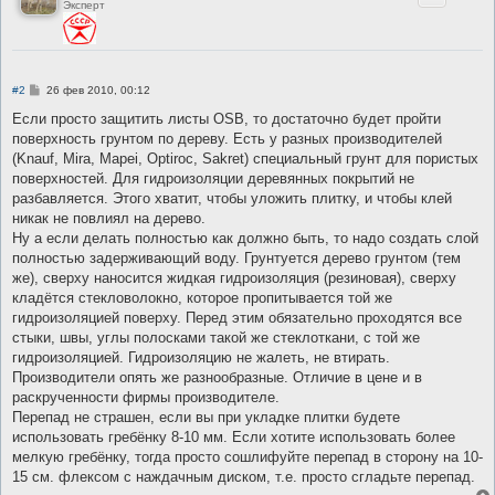
Эксперт
С
#2
26 фев 2010, 00:12
о
о
Если просто защитить листы OSB, то достаточно будет пройти
б
поверхность грунтом по дереву. Есть у разных производителей
щ
е
(Knauf, Mira, Mapei, Optiroc, Sakret) специальный грунт для пористых
н
поверхностей. Для гидроизоляции деревянных покрытий не
и
е
разбавляется. Этого хватит, чтобы уложить плитку, и чтобы клей
никак не повлиял на дерево.
Ну а если делать полностью как должно быть, то надо создать слой
полностью задерживающий воду. Грунтуется дерево грунтом (тем
же), сверху наносится жидкая гидроизоляция (резиновая), сверху
кладётся стекловолокно, которое пропитывается той же
гидроизоляцией поверху. Перед этим обязательно проходятся все
стыки, швы, углы полосками такой же стеклоткани, с той же
гидроизоляцией. Гидроизоляцию не жалеть, не втирать.
Производители опять же разнообразные. Отличие в цене и в
раскрученности фирмы производителе.
Перепад не страшен, если вы при укладке плитки будете
использовать гребёнку 8-10 мм. Если хотите использовать более
мелкую гребёнку, тогда просто сошлифуйте перепад в сторону на 10-
15 см. флексом с наждачным диском, т.е. просто сгладьте перепад.