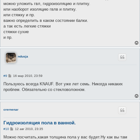
можно уложить гвл, гидроизоляцию и плитку.
или наоборот изоляцию гвлв и плитку.
или стяжку и пр.
важно определить в каком состоянии балки.
а так есть легкие стяжки
стяжки сухие
и пр.
ndusja
С
#9
16 мар 2010, 23:59
о
о
Пользуюсь всегда KNAUF. Вот уже лет семь. Никогда никаких
б
проблем. Обязательно со стекловолокном.
щ
е
н
и
е
crernenar
Гидроизоляция пола в ванной.
С
#10
12 авг 2010, 23:35
о
о
Можно посчитать,какая толщина пола у вас будет.Ну как вы там
б