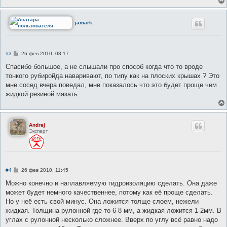
jamark
С
#3
26 фев 2010, 08:17
о
о
Спасибо большое, а не слышали про способ когда что то вроде
б
тонкого рубиройда наваривают, по типу как на плоских крышах ? Это
щ
е
мне сосед вчера поведал, мне показалось что это будет проще чем
н
жидкой резиной мазать.
и
е
Andrej
Эксперт
С
#4
26 фев 2010, 11:45
о
о
Можно конечно и наплавляемую гидроизоляцию сделать. Она даже
б
может будет немного качественнее, потому как её проще сделать.
щ
е
Но у неё есть свой минус. Она ложится толще слоем, нежели
н
жидкая. Толщина рулонной где-то 6-8 мм, а жидкая ложится 1-2мм. В
и
е
углах с рулонной несколько сложнее. Вверх по углу всё равно надо