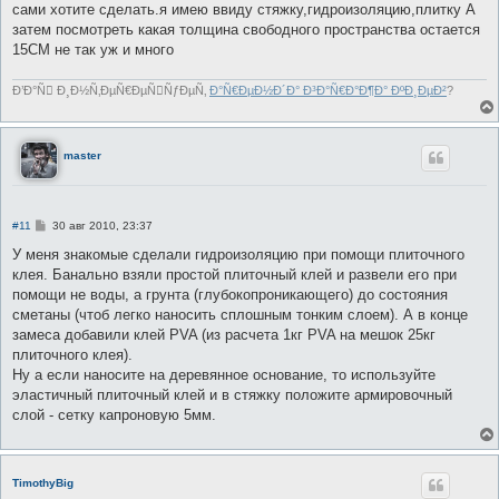
сами хотите сделать.я имею ввиду стяжку,гидроизоляцию,плитку А
щ
е
затем посмотреть какая толщина свободного пространства остается
н
15СМ не так уж и много
и
е
Ð’Ð°Ñ￾ Ð¸Ð½Ñ‚ÐµÑ€ÐµÑ￾ÑƒÐµÑ‚
Ð°Ñ€ÐµÐ½Ð´Ð° Ð³Ð°Ñ€Ð°Ð¶Ð° ÐºÐ¸ÐµÐ²
?
master
С
#11
30 авг 2010, 23:37
о
о
У меня знакомые сделали гидроизоляцию при помощи плиточного
б
клея. Банально взяли простой плиточный клей и развели его при
щ
е
помощи не воды, а грунта (глубокопроникающего) до состояния
н
сметаны (чтоб легко наносить сплошным тонким слоем). А в конце
и
е
замеса добавили клей PVA (из расчета 1кг PVA на мешок 25кг
плиточного клея).
Ну а если наносите на деревянное основание, то используйте
эластичный плиточный клей и в стяжку положите армировочный
слой - сетку капроновую 5мм.
TimothyBig