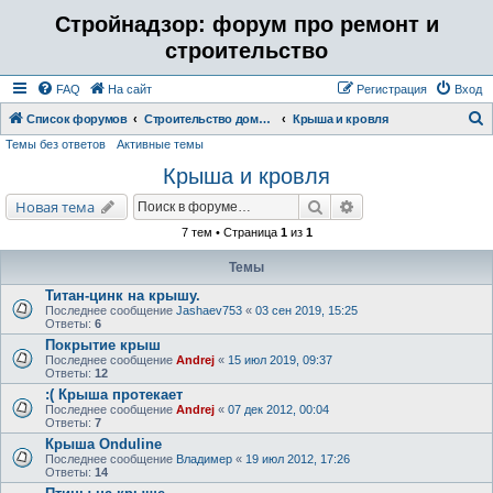
Стройнадзор: форум про ремонт и
строительство
FAQ
На сайт
Регистрация
Вход
Список форумов
Строительство дома, бани, коттеджа. Отделка ремонт помещений.
Крыша и кровля
Темы без ответов
Активные темы
о
Крыша и кровля
и
с
Поиск
Расширенный поис
Новая тема
к
7 тем • Страница
1
из
1
Темы
Титан-цинк на крышу.
Последнее сообщение
Jashaev753
«
03 сен 2019, 15:25
Ответы:
6
Покрытие крыш
Последнее сообщение
Andrej
«
15 июл 2019, 09:37
Ответы:
12
:( Крыша протекает
Последнее сообщение
Andrej
«
07 дек 2012, 00:04
Ответы:
7
Крыша Onduline
Последнее сообщение
Владимер
«
19 июл 2012, 17:26
Ответы:
14