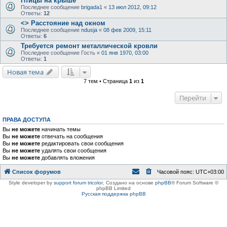
Птицы на крыше
Последнее сообщение
brigada1
«
13 июл 2012, 09:12
Ответы:
12
<> Расстояние над окном
Последнее сообщение
ndusja
«
08 фев 2009, 15:11
Ответы:
6
Требуется ремонт металлической кровли
Последнее сообщение
Гость
«
01 янв 1970, 03:00
Ответы:
1
Новая тема
7 тем • Страница
1
из
1
Перейти
ПРАВА ДОСТУПА
Вы
не можете
начинать темы
Вы
не можете
отвечать на сообщения
Вы
не можете
редактировать свои сообщения
Вы
не можете
удалять свои сообщения
Вы
не можете
добавлять вложения
Список форумов
Часовой пояс:
UTC+03:00
Style developer by
support forum tricolor
,
Создано на основе
phpBB
® Forum Software ©
phpBB Limited
Русская поддержка phpBB