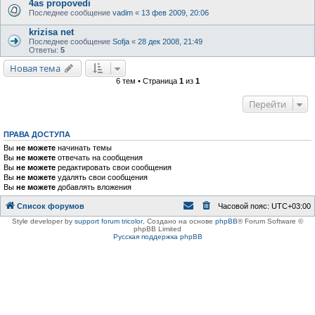
4as propovedi
Последнее сообщение
vadim
«
13 фев 2009, 20:06
krizisa net
Последнее сообщение
Sofja
«
28 дек 2008, 21:49
Ответы:
5
Новая тема
6 тем • Страница
1
из
1
Перейти
ПРАВА ДОСТУПА
Вы
не можете
начинать темы
Вы
не можете
отвечать на сообщения
Вы
не можете
редактировать свои сообщения
Вы
не можете
удалять свои сообщения
Вы
не можете
добавлять вложения
Список форумов
Часовой пояс:
UTC+03:00
Style developer by
support forum tricolor
,
Создано на основе
phpBB
® Forum Software ©
phpBB Limited
Русская поддержка phpBB