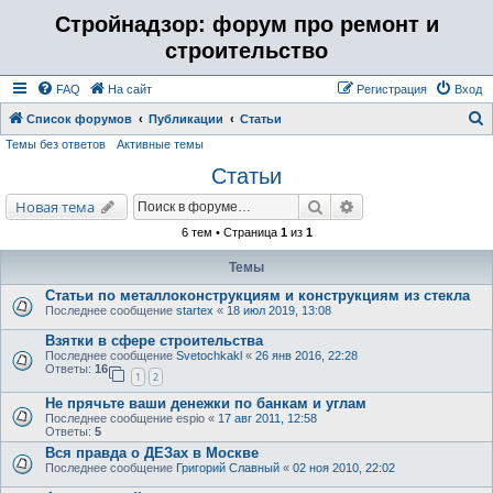
Стройнадзор: форум про ремонт и
строительство
FAQ
На сайт
Регистрация
Вход
Список форумов
Публикации
Статьи
Темы без ответов
Активные темы
о
Статьи
и
с
Поиск
Расширенный поис
Новая тема
к
6 тем • Страница
1
из
1
Темы
Статьи по металлоконструкциям и конструкциям из стекла
Последнее сообщение
startex
«
18 июл 2019, 13:08
Взятки в сфере строительства
Последнее сообщение
Svetochkakl
«
26 янв 2016, 22:28
Ответы:
16
1
2
Не прячьте ваши денежки по банкам и углам
Последнее сообщение
espio
«
17 авг 2011, 12:58
Ответы:
5
Вся правда о ДЕЗах в Москве
Последнее сообщение
Григорий Славный
«
02 ноя 2010, 22:02