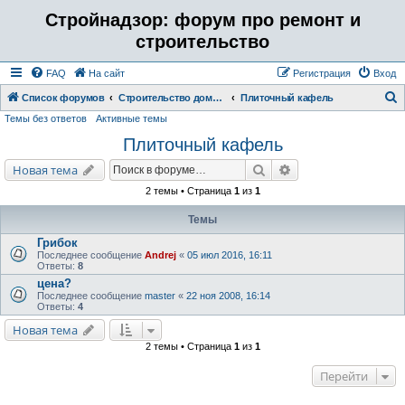
Стройнадзор: форум про ремонт и
строительство
FAQ
На сайт
Регистрация
Вход
Список форумов
Строительство дома, бани, коттеджа. Отделка ремонт помещений.
Плиточный кафель
Темы без ответов
Активные темы
о
Плиточный кафель
и
с
Поиск
Расширенный поис
Новая тема
к
2 темы • Страница
1
из
1
Темы
Грибок
Последнее сообщение
Andrej
«
05 июл 2016, 16:11
Ответы:
8
цена?
Последнее сообщение
master
«
22 ноя 2008, 16:14
Ответы:
4
Новая тема
2 темы • Страница
1
из
1
Перейти