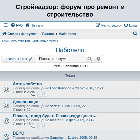
Стройнадзор: форум про ремонт и
строительство
FAQ
На сайт
Регистрация
Вход
Список форумов
Разное
Наболело
Темы без ответов
Активные темы
о
Наболело
и
с
Поиск
Расширенный поис
Новая тема
к
5 тем • Страница
1
из
1
Темы
Автожлобство
Последнее сообщение
Глеб Колосов
«
29 окт 2016, 12:21
Ответы:
26
1
2
Девальвация
Последнее сообщение
serz
«
30 июн 2009, 22:52
Ответы:
12
Я знаю, город будет. Я знаю,саду цвесть...
Последнее сообщение
master
«
28 фев 2009, 23:42
Ответы:
15
1
2
DEPO
Последнее сообщение
Samojlov
«
11 фев 2009, 09:15