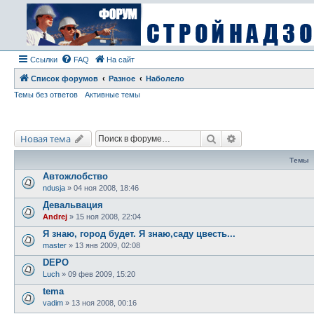
Ссылки
FAQ
На сайт
Список форумов
Разное
Наболело
Темы без ответов
Активные темы
Поиск
Расширенный по
Новая тема
Темы
Автожлобство
ndusja
» 04 ноя 2008, 18:46
Девальвация
Andrej
» 15 ноя 2008, 22:04
Я знаю, город будет. Я знаю,саду цвесть...
master
» 13 янв 2009, 02:08
DEPO
Luch
» 09 фев 2009, 15:20
tema
vadim
» 13 ноя 2008, 00:16