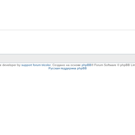
le developer by
support forum tricolor
,
Создано на основе
phpBB
® Forum Software © phpBB Lim
Русская поддержка phpBB