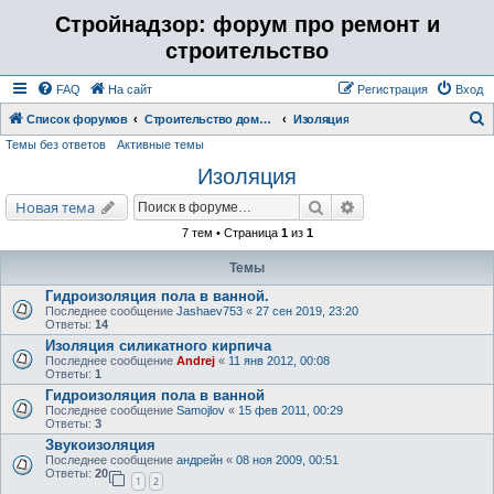
Стройнадзор: форум про ремонт и
строительство
FAQ
На сайт
Регистрация
Вход
Список форумов
Строительство дома, бани, коттеджа. Отделка ремонт помещений.
Изоляция
Темы без ответов
Активные темы
о
Изоляция
и
с
Поиск
Расширенный поис
Новая тема
к
7 тем • Страница
1
из
1
Темы
Гидроизоляция пола в ванной.
Последнее сообщение
Jashaev753
«
27 сен 2019, 23:20
Ответы:
14
Изоляция силикатного кирпича
Последнее сообщение
Andrej
«
11 янв 2012, 00:08
Ответы:
1
Гидроизоляция пола в ванной
Последнее сообщение
Samojlov
«
15 фев 2011, 00:29
Ответы:
3
Звукоизоляция
Последнее сообщение
андрейн
«
08 ноя 2009, 00:51
Ответы:
20
1
2