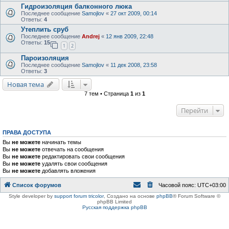
Гидроизоляция балконного люка
Последнее сообщение
Samojlov
«
27 окт 2009, 00:14
Ответы:
4
Утеплить сруб
Последнее сообщение
Andrej
«
12 янв 2009, 22:48
Ответы:
15
1
2
Пароизоляция
Последнее сообщение
Samojlov
«
11 дек 2008, 23:58
Ответы:
3
Новая тема
7 тем • Страница
1
из
1
Перейти
ПРАВА ДОСТУПА
Вы
не можете
начинать темы
Вы
не можете
отвечать на сообщения
Вы
не можете
редактировать свои сообщения
Вы
не можете
удалять свои сообщения
Вы
не можете
добавлять вложения
Список форумов
Часовой пояс:
UTC+03:00
Style developer by
support forum tricolor
,
Создано на основе
phpBB
® Forum Software ©
phpBB Limited
Русская поддержка phpBB