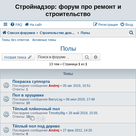
Стройнадзор: форум про ремонт и
строительство
FAQ
На сайт
Регистрация
Вход
Список форумов
Строительство дома, бани, коттеджа. Отделка ремонт помещений.
Полы
Темы без ответов
Активные темы
о
Полы
и
с
Поиск
Расширенный поис
Новая тема
к
13 тем • Страница
1
из
1
Темы
Покраска суппорта
Последнее сообщение
Andrej
«
05 авг 2019, 10:51
Ответы:
1
Пол в хрущевке
Последнее сообщение
BarryLog
«
06 июл 2019, 17:48
Ответы:
10
Тёплый плёночный пол
Последнее сообщение
TimothyBig
«
26 май 2019, 15:55
Ответы:
18
1
2
Тёплый пол под дерево
Последнее сообщение
Andrej
«
27 фев 2012, 14:20
Ответы:
8