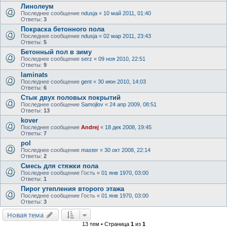
Линолеум
Последнее сообщение
ndusja
«
10 май 2011, 01:40
Ответы:
3
Покраска бетонного пола
Последнее сообщение
ndusja
«
02 мар 2011, 23:43
Ответы:
5
Бетонный пол в зиму
Последнее сообщение
serz
«
09 ноя 2010, 22:51
Ответы:
9
laminats
Последнее сообщение
gent
«
30 июн 2010, 14:03
Ответы:
6
Стык двух половых покрытий
Последнее сообщение
Samojlov
«
24 апр 2009, 08:51
Ответы:
13
kover
Последнее сообщение
Andrej
«
18 дек 2008, 19:45
Ответы:
7
pol
Последнее сообщение
master
«
30 окт 2008, 22:14
Ответы:
2
Смесь для стяжки пола
Последнее сообщение
Гость
«
01 янв 1970, 03:00
Ответы:
1
Пирог утепления второго этажа
Последнее сообщение
Гость
«
01 янв 1970, 03:00
Ответы:
3
Новая тема
13 тем • Страница
1
из
1