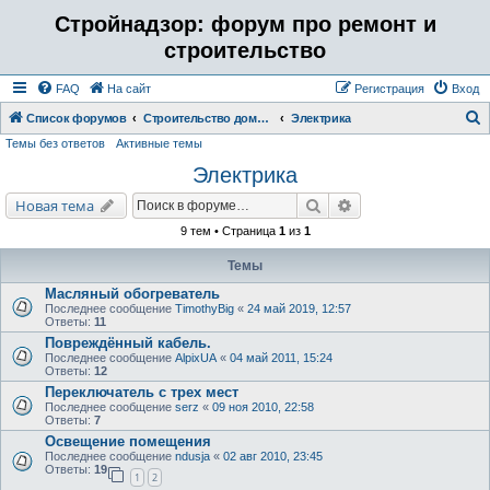
Стройнадзор: форум про ремонт и
строительство
FAQ
На сайт
Регистрация
Вход
Список форумов
Строительство дома, бани, коттеджа. Отделка ремонт помещений.
Электрика
Темы без ответов
Активные темы
о
Электрика
и
с
Поиск
Расширенный поис
Новая тема
к
9 тем • Страница
1
из
1
Темы
Масляный обогреватель
Последнее сообщение
TimothyBig
«
24 май 2019, 12:57
Ответы:
11
Повреждённый кабель.
Последнее сообщение
AlpixUA
«
04 май 2011, 15:24
Ответы:
12
Переключатель с трех мест
Последнее сообщение
serz
«
09 ноя 2010, 22:58
Ответы:
7
Освещение помещения
Последнее сообщение
ndusja
«
02 авг 2010, 23:45
Ответы:
19
1
2