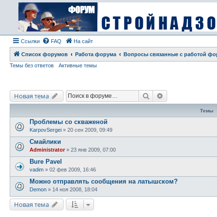
Ссылки
FAQ
На сайт
Список форумов
Работа форума
Вопросы связанные с работой фо
Темы без ответов
Активные темы
Поиск
Расширенный по
Новая тема
Темы
Проблемы со скваженой
KarpovSergei
» 20 сен 2009, 09:49
Смайлики
Administrator
» 23 янв 2009, 07:00
Bure Pavel
vadim
» 02 фев 2009, 16:46
Можно отправлять сообщения на латышском?
Demon
» 14 ноя 2008, 18:04
Новая тема