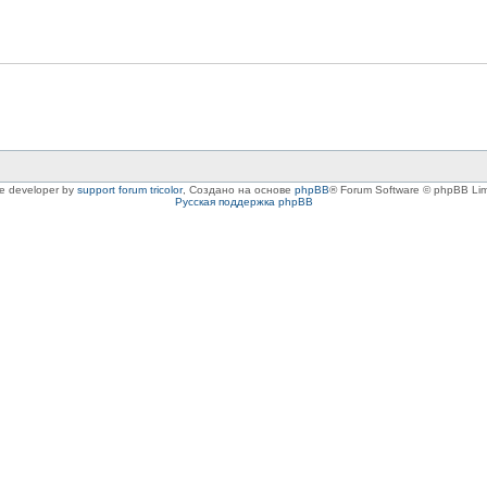
le developer by
support forum tricolor
,
Создано на основе
phpBB
® Forum Software © phpBB Lim
Русская поддержка phpBB