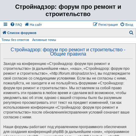
Стройнадзор: форум про ремонт и
строительство
FAQ
На сайт
Регистрация
Вход
Список форумов
Темы без ответов
Активные темы
о
и
Стройнадзор: форум про ремонт и строительство -
Общие правила
с
к
Заходя на конференцию «Стройнадзор: форум про ремонт и
строительство» (в дальнейшем «мы», «наш», «Стройнадзор: форум про
ремонт и строительство», «http://forum.strojnadzor.lv»), вы подтверждаете
своё согласие со следующими условиями. Если вы не согласны с ними,
пожалуйста, не заходите и не пользуйтесь форумами «Стройнадзор:
форум про ремонт и строительство». Мы оставляем за собой право
изменять эти правила в любое время и сделаем всё возможное, чтобы
уведомить вас об этом, однако с вашей стороны было бы разумным
регулярно просматривать этот текст на предмет изменений, так как
использование конференции «Стройнадзор: форум про ремонт и
строительство» после обновления/исправления условий означает ваше
согласие с ними.
Наши форумы работают под управлением программного обеспечения
для создания конференций phpBB (в дальнейшем «они», «программное