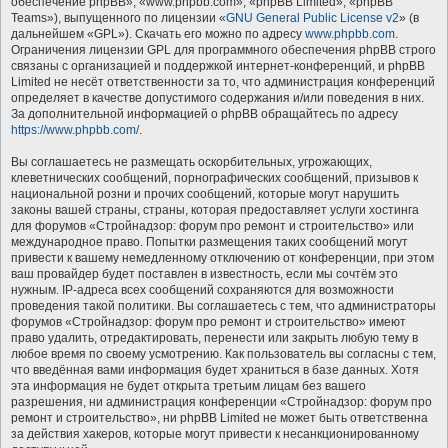
обеспечение phpBB», «www.phpbb.com», «phpBB Limited», «phpBB
Teams»), выпущенного по лицензии «
GNU General Public License v2
» (в
дальнейшем «GPL»). Скачать его можно по адресу
www.phpbb.com
.
Ограничения лицензии GPL для программного обеспечения phpBB строго
связаны с организацией и поддержкой интернет-конференций, и phpBB
Limited не несёт ответственности за то, что администрация конференций
определяет в качестве допустимого содержания и/или поведения в них.
За дополнительной информацией о phpBB обращайтесь по адресу
https://www.phpbb.com/
.
Вы соглашаетесь не размещать оскорбительных, угрожающих,
клеветнических сообщений, порнографических сообщений, призывов к
национальной розни и прочих сообщений, которые могут нарушить
законы вашей страны, страны, которая предоставляет услуги хостинга
для форумов «Стройнадзор: форум про ремонт и строительство» или
международное право. Попытки размещения таких сообщений могут
привести к вашему немедленному отключению от конференции, при этом
ваш провайдер будет поставлен в известность, если мы сочтём это
нужным. IP-адреса всех сообщений сохраняются для возможности
проведения такой политики. Вы соглашаетесь с тем, что администраторы
форумов «Стройнадзор: форум про ремонт и строительство» имеют
право удалить, отредактировать, перенести или закрыть любую тему в
любое время по своему усмотрению. Как пользователь вы согласны с тем,
что введённая вами информация будет храниться в базе данных. Хотя
эта информация не будет открыта третьим лицам без вашего
разрешения, ни администрация конференции «Стройнадзор: форум про
ремонт и строительство», ни phpBB Limited не может быть ответственна
за действия хакеров, которые могут привести к несанкционированному