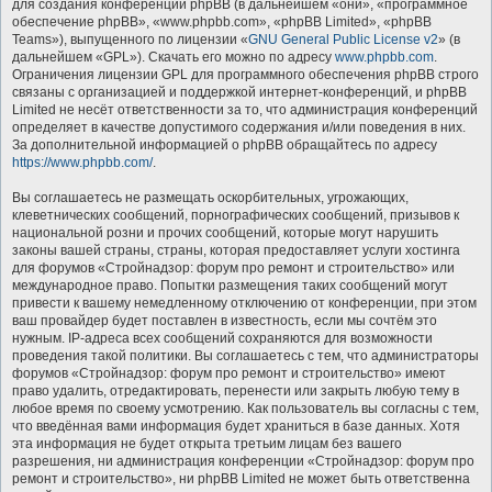
для создания конференций phpBB (в дальнейшем «они», «программное
обеспечение phpBB», «www.phpbb.com», «phpBB Limited», «phpBB
Teams»), выпущенного по лицензии «
GNU General Public License v2
» (в
дальнейшем «GPL»). Скачать его можно по адресу
www.phpbb.com
.
Ограничения лицензии GPL для программного обеспечения phpBB строго
связаны с организацией и поддержкой интернет-конференций, и phpBB
Limited не несёт ответственности за то, что администрация конференций
определяет в качестве допустимого содержания и/или поведения в них.
За дополнительной информацией о phpBB обращайтесь по адресу
https://www.phpbb.com/
.
Вы соглашаетесь не размещать оскорбительных, угрожающих,
клеветнических сообщений, порнографических сообщений, призывов к
национальной розни и прочих сообщений, которые могут нарушить
законы вашей страны, страны, которая предоставляет услуги хостинга
для форумов «Стройнадзор: форум про ремонт и строительство» или
международное право. Попытки размещения таких сообщений могут
привести к вашему немедленному отключению от конференции, при этом
ваш провайдер будет поставлен в известность, если мы сочтём это
нужным. IP-адреса всех сообщений сохраняются для возможности
проведения такой политики. Вы соглашаетесь с тем, что администраторы
форумов «Стройнадзор: форум про ремонт и строительство» имеют
право удалить, отредактировать, перенести или закрыть любую тему в
любое время по своему усмотрению. Как пользователь вы согласны с тем,
что введённая вами информация будет храниться в базе данных. Хотя
эта информация не будет открыта третьим лицам без вашего
разрешения, ни администрация конференции «Стройнадзор: форум про
ремонт и строительство», ни phpBB Limited не может быть ответственна