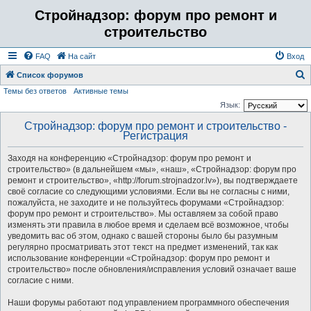
Стройнадзор: форум про ремонт и
строительство
FAQ
На сайт
Вход
Список форумов
Темы без ответов
Активные темы
о
Язык:
и
Стройнадзор: форум про ремонт и строительство -
с
Регистрация
к
Заходя на конференцию «Стройнадзор: форум про ремонт и
строительство» (в дальнейшем «мы», «наш», «Стройнадзор: форум про
ремонт и строительство», «http://forum.strojnadzor.lv»), вы подтверждаете
своё согласие со следующими условиями. Если вы не согласны с ними,
пожалуйста, не заходите и не пользуйтесь форумами «Стройнадзор:
форум про ремонт и строительство». Мы оставляем за собой право
изменять эти правила в любое время и сделаем всё возможное, чтобы
уведомить вас об этом, однако с вашей стороны было бы разумным
регулярно просматривать этот текст на предмет изменений, так как
использование конференции «Стройнадзор: форум про ремонт и
строительство» после обновления/исправления условий означает ваше
согласие с ними.
Наши форумы работают под управлением программного обеспечения