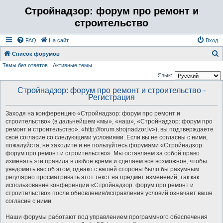
Стройнадзор: форум про ремонт и
строительство
FAQ
На сайт
Вход
Список форумов
Темы без ответов
Активные темы
о
Язык:
и
Стройнадзор: форум про ремонт и строительство -
с
Регистрация
к
Заходя на конференцию «Стройнадзор: форум про ремонт и
строительство» (в дальнейшем «мы», «наш», «Стройнадзор: форум про
ремонт и строительство», «http://forum.strojnadzor.lv»), вы подтверждаете
своё согласие со следующими условиями. Если вы не согласны с ними,
пожалуйста, не заходите и не пользуйтесь форумами «Стройнадзор:
форум про ремонт и строительство». Мы оставляем за собой право
изменять эти правила в любое время и сделаем всё возможное, чтобы
уведомить вас об этом, однако с вашей стороны было бы разумным
регулярно просматривать этот текст на предмет изменений, так как
использование конференции «Стройнадзор: форум про ремонт и
строительство» после обновления/исправления условий означает ваше
согласие с ними.
Наши форумы работают под управлением программного обеспечения