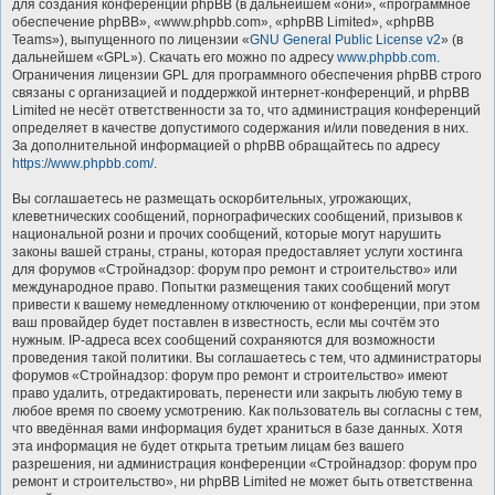
для создания конференций phpBB (в дальнейшем «они», «программное
обеспечение phpBB», «www.phpbb.com», «phpBB Limited», «phpBB
Teams»), выпущенного по лицензии «
GNU General Public License v2
» (в
дальнейшем «GPL»). Скачать его можно по адресу
www.phpbb.com
.
Ограничения лицензии GPL для программного обеспечения phpBB строго
связаны с организацией и поддержкой интернет-конференций, и phpBB
Limited не несёт ответственности за то, что администрация конференций
определяет в качестве допустимого содержания и/или поведения в них.
За дополнительной информацией о phpBB обращайтесь по адресу
https://www.phpbb.com/
.
Вы соглашаетесь не размещать оскорбительных, угрожающих,
клеветнических сообщений, порнографических сообщений, призывов к
национальной розни и прочих сообщений, которые могут нарушить
законы вашей страны, страны, которая предоставляет услуги хостинга
для форумов «Стройнадзор: форум про ремонт и строительство» или
международное право. Попытки размещения таких сообщений могут
привести к вашему немедленному отключению от конференции, при этом
ваш провайдер будет поставлен в известность, если мы сочтём это
нужным. IP-адреса всех сообщений сохраняются для возможности
проведения такой политики. Вы соглашаетесь с тем, что администраторы
форумов «Стройнадзор: форум про ремонт и строительство» имеют
право удалить, отредактировать, перенести или закрыть любую тему в
любое время по своему усмотрению. Как пользователь вы согласны с тем,
что введённая вами информация будет храниться в базе данных. Хотя
эта информация не будет открыта третьим лицам без вашего
разрешения, ни администрация конференции «Стройнадзор: форум про
ремонт и строительство», ни phpBB Limited не может быть ответственна