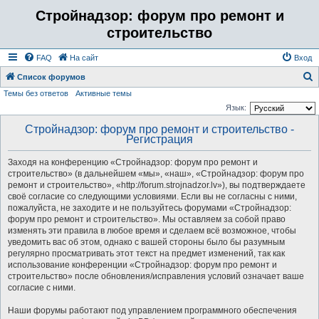
Стройнадзор: форум про ремонт и
строительство
FAQ
На сайт
Вход
Список форумов
Темы без ответов
Активные темы
о
Язык:
и
Стройнадзор: форум про ремонт и строительство -
с
Регистрация
к
Заходя на конференцию «Стройнадзор: форум про ремонт и
строительство» (в дальнейшем «мы», «наш», «Стройнадзор: форум про
ремонт и строительство», «http://forum.strojnadzor.lv»), вы подтверждаете
своё согласие со следующими условиями. Если вы не согласны с ними,
пожалуйста, не заходите и не пользуйтесь форумами «Стройнадзор:
форум про ремонт и строительство». Мы оставляем за собой право
изменять эти правила в любое время и сделаем всё возможное, чтобы
уведомить вас об этом, однако с вашей стороны было бы разумным
регулярно просматривать этот текст на предмет изменений, так как
использование конференции «Стройнадзор: форум про ремонт и
строительство» после обновления/исправления условий означает ваше
согласие с ними.
Наши форумы работают под управлением программного обеспечения