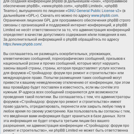
для создания конференций phpBB (в дальнейшем «они», «программное
обеспечение phpBB», «www.phpbb.com», «phpBB Limited», «phpBB
Teams»), выпущенного по лицензии «
GNU General Public License v2
» (в
дальнейшем «GPL»). Скачать его можно по адресу
www.phpbb.com
.
Ограничения лицензии GPL для программного обеспечения phpBB строго
связаны с организацией и поддержкой интернет-конференций, и phpBB
Limited не несёт ответственности за то, что администрация конференций
определяет в качестве допустимого содержания и/или поведения в них.
За дополнительной информацией о phpBB обращайтесь по адресу
https://www.phpbb.com/
.
Вы соглашаетесь не размещать оскорбительных, угрожающих,
клеветнических сообщений, порнографических сообщений, призывов к
национальной розни и прочих сообщений, которые могут нарушить
законы вашей страны, страны, которая предоставляет услуги хостинга
для форумов «Стройнадзор: форум про ремонт и строительство» или
международное право. Попытки размещения таких сообщений могут
привести к вашему немедленному отключению от конференции, при этом
ваш провайдер будет поставлен в известность, если мы сочтём это
нужным. IP-адреса всех сообщений сохраняются для возможности
проведения такой политики. Вы соглашаетесь с тем, что администраторы
форумов «Стройнадзор: форум про ремонт и строительство» имеют
право удалить, отредактировать, перенести или закрыть любую тему в
любое время по своему усмотрению. Как пользователь вы согласны с тем,
что введённая вами информация будет храниться в базе данных. Хотя
эта информация не будет открыта третьим лицам без вашего
разрешения, ни администрация конференции «Стройнадзор: форум про
ремонт и строительство», ни phpBB Limited не может быть ответственна