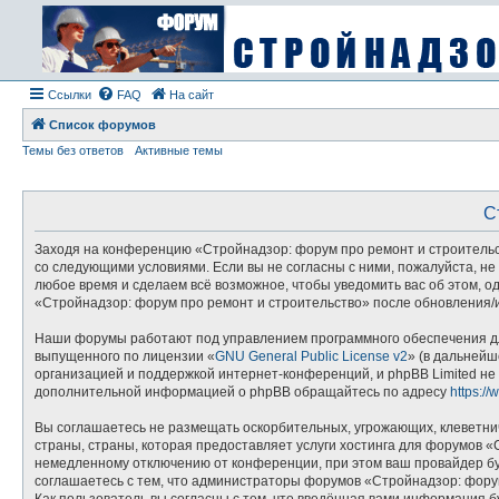
Ссылки
FAQ
На сайт
Список форумов
Темы без ответов
Активные темы
С
Заходя на конференцию «Стройнадзор: форум про ремонт и строительство
со следующими условиями. Если вы не согласны с ними, пожалуйста, не
любое время и сделаем всё возможное, чтобы уведомить вас об этом, 
«Стройнадзор: форум про ремонт и строительство» после обновления/и
Наши форумы работают под управлением программного обеспечения дл
выпущенного по лицензии «
GNU General Public License v2
» (в дальнейш
организацией и поддержкой интернет-конференций, и phpBB Limited не 
дополнительной информацией о phpBB обращайтесь по адресу
https:/
Вы соглашаетесь не размещать оскорбительных, угрожающих, клеветни
страны, страны, которая предоставляет услуги хостинга для форумов 
немедленному отключению от конференции, при этом ваш провайдер буд
соглашаетесь с тем, что администраторы форумов «Стройнадзор: форум
Как пользователь вы согласны с тем, что введённая вами информация 