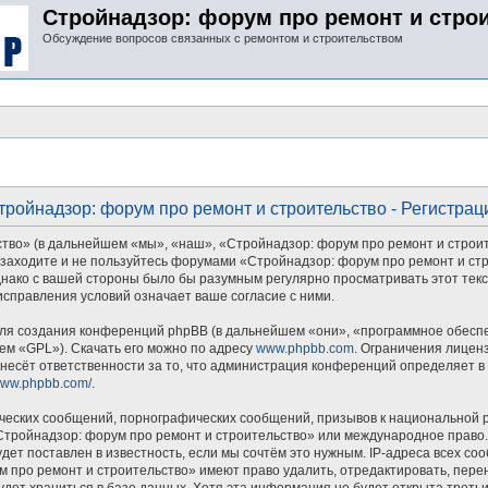
Стройнадзор: форум про ремонт и стро
Обсуждение вопросов связанных с ремонтом и строительством
тройнадзор: форум про ремонт и строительство - Регистрац
» (в дальнейшем «мы», «наш», «Стройнадзор: форум про ремонт и строительст
 заходите и не пользуйтесь форумами «Стройнадзор: форум про ремонт и стр
однако с вашей стороны было бы разумным регулярно просматривать этот тек
справления условий означает ваше согласие с ними.
я создания конференций phpBB (в дальнейшем «они», «программное обеспеч
ем «GPL»). Скачать его можно по адресу
www.phpbb.com
. Ограничения лицен
несёт ответственности за то, что администрация конференций определяет в 
/www.phpbb.com/
.
ческих сообщений, порнографических сообщений, призывов к национальной р
«Стройнадзор: форум про ремонт и строительство» или международное право
ет поставлен в известность, если мы сочтём это нужным. IP-адреса всех с
 про ремонт и строительство» имеют право удалить, отредактировать, пере
будет храниться в базе данных. Хотя эта информация не будет открыта тре