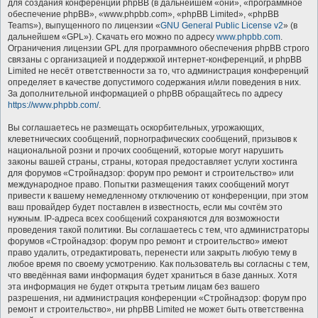
для создания конференций phpBB (в дальнейшем «они», «программное
обеспечение phpBB», «www.phpbb.com», «phpBB Limited», «phpBB
Teams»), выпущенного по лицензии «
GNU General Public License v2
» (в
дальнейшем «GPL»). Скачать его можно по адресу
www.phpbb.com
.
Ограничения лицензии GPL для программного обеспечения phpBB строго
связаны с организацией и поддержкой интернет-конференций, и phpBB
Limited не несёт ответственности за то, что администрация конференций
определяет в качестве допустимого содержания и/или поведения в них.
За дополнительной информацией о phpBB обращайтесь по адресу
https://www.phpbb.com/
.
Вы соглашаетесь не размещать оскорбительных, угрожающих,
клеветнических сообщений, порнографических сообщений, призывов к
национальной розни и прочих сообщений, которые могут нарушить
законы вашей страны, страны, которая предоставляет услуги хостинга
для форумов «Стройнадзор: форум про ремонт и строительство» или
международное право. Попытки размещения таких сообщений могут
привести к вашему немедленному отключению от конференции, при этом
ваш провайдер будет поставлен в известность, если мы сочтём это
нужным. IP-адреса всех сообщений сохраняются для возможности
проведения такой политики. Вы соглашаетесь с тем, что администраторы
форумов «Стройнадзор: форум про ремонт и строительство» имеют
право удалить, отредактировать, перенести или закрыть любую тему в
любое время по своему усмотрению. Как пользователь вы согласны с тем,
что введённая вами информация будет храниться в базе данных. Хотя
эта информация не будет открыта третьим лицам без вашего
разрешения, ни администрация конференции «Стройнадзор: форум про
ремонт и строительство», ни phpBB Limited не может быть ответственна