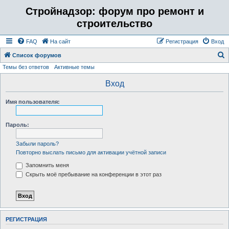
Стройнадзор: форум про ремонт и
строительство
FAQ
На сайт
Регистрация
Вход
Список форумов
Темы без ответов
Активные темы
о
и
Вход
с
Имя пользователя:
к
Пароль:
Забыли пароль?
Повторно выслать письмо для активации учётной записи
Запомнить меня
Скрыть моё пребывание на конференции в этот раз
РЕГИСТРАЦИЯ