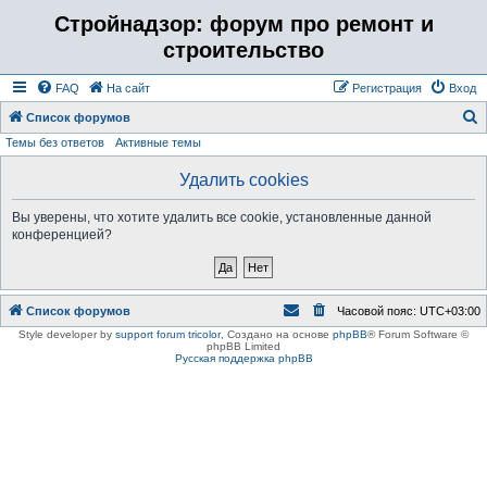
Стройнадзор: форум про ремонт и
строительство
FAQ
На сайт
Регистрация
Вход
Список форумов
Темы без ответов
Активные темы
о
и
Удалить cookies
с
Вы уверены, что хотите удалить все cookie, установленные данной
к
конференцией?
Список форумов
Часовой пояс:
UTC+03:00
Style developer by
support forum tricolor
,
Создано на основе
phpBB
® Forum Software ©
phpBB Limited
Русская поддержка phpBB