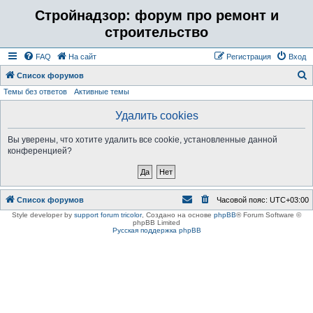
Стройнадзор: форум про ремонт и
строительство
FAQ
На сайт
Регистрация
Вход
Список форумов
Темы без ответов
Активные темы
о
и
Удалить cookies
с
Вы уверены, что хотите удалить все cookie, установленные данной
к
конференцией?
Список форумов
Часовой пояс:
UTC+03:00
Style developer by
support forum tricolor
,
Создано на основе
phpBB
® Forum Software ©
phpBB Limited
Русская поддержка phpBB