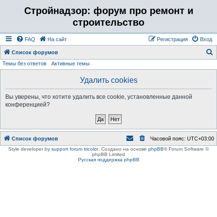
Стройнадзор: форум про ремонт и
строительство
FAQ
На сайт
Регистрация
Вход
Список форумов
Темы без ответов
Активные темы
о
и
Удалить cookies
с
Вы уверены, что хотите удалить все cookie, установленные данной
к
конференцией?
Список форумов
Часовой пояс:
UTC+03:00
Style developer by
support forum tricolor
,
Создано на основе
phpBB
® Forum Software ©
phpBB Limited
Русская поддержка phpBB