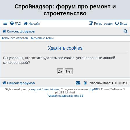
Стройнадзор: форум про ремонт и
строительство
FAQ
На сайт
Регистрация
Вход
Список форумов
Темы без ответов
Активные темы
о
и
Удалить cookies
с
Вы уверены, что хотите удалить все cookie, установленные данной
к
конференцией?
Список форумов
Часовой пояс:
UTC+03:00
Style developer by
support forum tricolor
,
Создано на основе
phpBB
® Forum Software ©
phpBB Limited
Русская поддержка phpBB