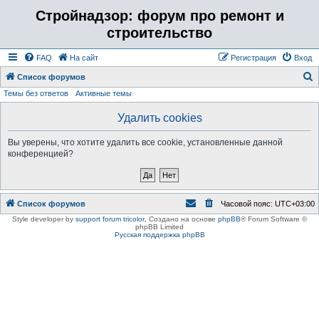
Стройнадзор: форум про ремонт и
строительство
FAQ
На сайт
Регистрация
Вход
Список форумов
Темы без ответов
Активные темы
о
и
Удалить cookies
с
Вы уверены, что хотите удалить все cookie, установленные данной
к
конференцией?
Список форумов
Часовой пояс:
UTC+03:00
Style developer by
support forum tricolor
,
Создано на основе
phpBB
® Forum Software ©
phpBB Limited
Русская поддержка phpBB