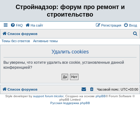
Стройнадзор: форум про ремонт и
строительство
FAQ
На сайт
Регистрация
Вход
Список форумов
Темы без ответов
Активные темы
о
и
Удалить cookies
с
Вы уверены, что хотите удалить все cookie, установленные данной
к
конференцией?
Список форумов
Часовой пояс:
UTC+03:00
Style developer by
support forum tricolor
,
Создано на основе
phpBB
® Forum Software ©
phpBB Limited
Русская поддержка phpBB