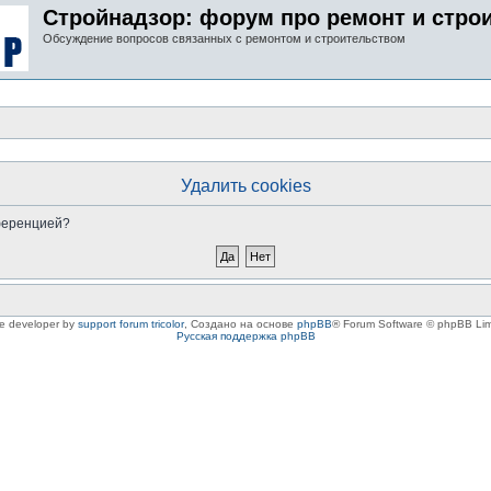
Стройнадзор: форум про ремонт и стро
Обсуждение вопросов связанных с ремонтом и строительством
Удалить cookies
нференцией?
le developer by
support forum tricolor
,
Создано на основе
phpBB
® Forum Software © phpBB Lim
Русская поддержка phpBB