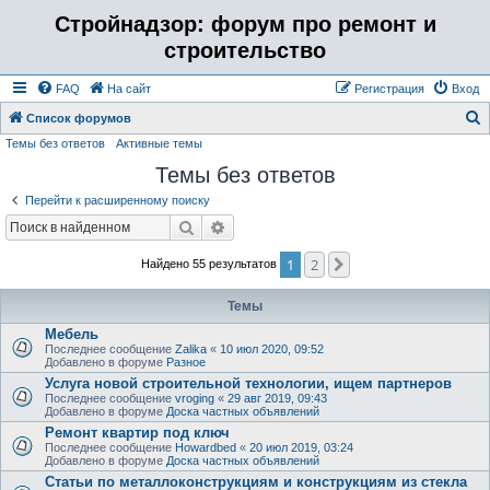
Стройнадзор: форум про ремонт и
строительство
FAQ
На сайт
Регистрация
Вход
Список форумов
Темы без ответов
Активные темы
о
Темы без ответов
и
с
Перейти к расширенному поиску
к
Поиск
Расширенный поиск
1
2
След.
Найдено 55 результатов
Темы
Мебель
Последнее сообщение
Zalika
«
10 июл 2020, 09:52
Добавлено в форуме
Разное
Услуга новой строительной технологии, ищем партнеров
Последнее сообщение
vroging
«
29 авг 2019, 09:43
Добавлено в форуме
Доска частных объявлений
Ремонт квартир под ключ
Последнее сообщение
Howardbed
«
20 июл 2019, 03:24
Добавлено в форуме
Доска частных объявлений
Статьи по металлоконструкциям и конструкциям из стекла