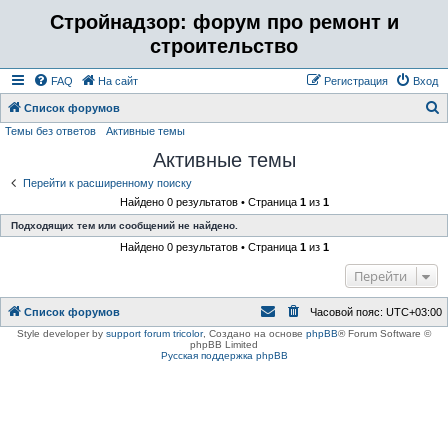
Стройнадзор: форум про ремонт и
строительство
FAQ
На сайт
Регистрация
Вход
Список форумов
Темы без ответов
Активные темы
о
Активные темы
и
с
Перейти к расширенному поиску
Найдено 0 результатов • Страница
1
из
1
к
Подходящих тем или сообщений не найдено.
Найдено 0 результатов • Страница
1
из
1
Перейти
Список форумов
Часовой пояс:
UTC+03:00
Style developer by
support forum tricolor
,
Создано на основе
phpBB
® Forum Software ©
phpBB Limited
Русская поддержка phpBB