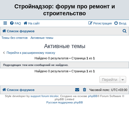
Стройнадзор: форум про ремонт и
строительство
FAQ
На сайт
Регистрация
Вход
Список форумов
Темы без ответов
Активные темы
о
Активные темы
и
с
Перейти к расширенному поиску
Найдено 0 результатов • Страница
1
из
1
к
Подходящих тем или сообщений не найдено.
Найдено 0 результатов • Страница
1
из
1
Перейти
Список форумов
Часовой пояс:
UTC+03:00
Style developer by
support forum tricolor
,
Создано на основе
phpBB
® Forum Software ©
phpBB Limited
Русская поддержка phpBB