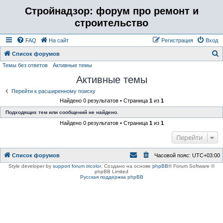
Стройнадзор: форум про ремонт и
строительство
FAQ
На сайт
Регистрация
Вход
Список форумов
Темы без ответов
Активные темы
о
Активные темы
и
с
Перейти к расширенному поиску
Найдено 0 результатов • Страница
1
из
1
к
Подходящих тем или сообщений не найдено.
Найдено 0 результатов • Страница
1
из
1
Перейти
Список форумов
Часовой пояс:
UTC+03:00
Style developer by
support forum tricolor
,
Создано на основе
phpBB
® Forum Software ©
phpBB Limited
Русская поддержка phpBB