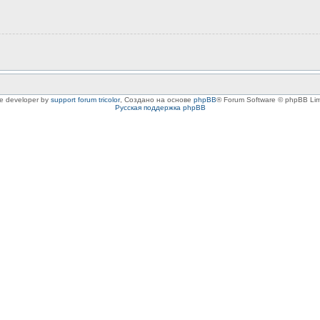
le developer by
support forum tricolor
,
Создано на основе
phpBB
® Forum Software © phpBB Lim
Русская поддержка phpBB