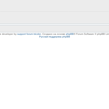
le developer by
support forum tricolor
,
Создано на основе
phpBB
® Forum Software © phpBB Lim
Русская поддержка phpBB