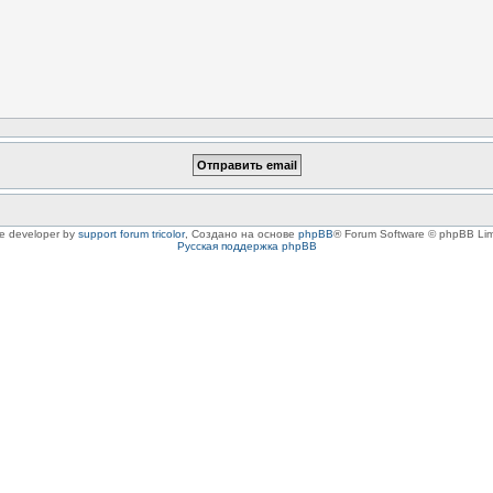
le developer by
support forum tricolor
,
Создано на основе
phpBB
® Forum Software © phpBB Lim
Русская поддержка phpBB