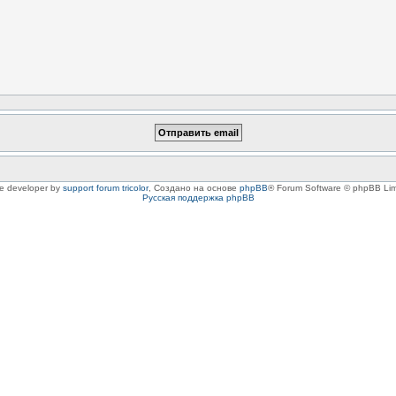
le developer by
support forum tricolor
,
Создано на основе
phpBB
® Forum Software © phpBB Lim
Русская поддержка phpBB