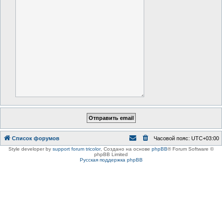
Список форумов
Часовой пояс:
UTC+03:00
Style developer by
support forum tricolor
,
Создано на основе
phpBB
® Forum Software ©
phpBB Limited
Русская поддержка phpBB