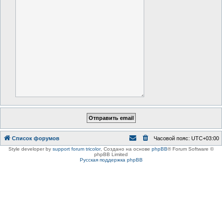
Список форумов
Часовой пояс:
UTC+03:00
Style developer by
support forum tricolor
,
Создано на основе
phpBB
® Forum Software ©
phpBB Limited
Русская поддержка phpBB