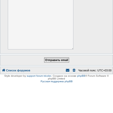
Список форумов
Часовой пояс:
UTC+03:00
Style developer by
support forum tricolor
,
Создано на основе
phpBB
® Forum Software ©
phpBB Limited
Русская поддержка phpBB