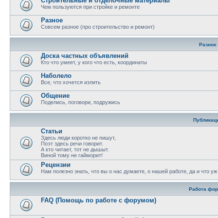
Строительные и отделочные материалы
Чем пользуются при стройке и ремонте
Разное
Совсем разное (про строительство и ремонт)
Разное
Доска частных объявлений
Кто что умеет, у кого что есть, координаты
Наболело
Все, что хочется излить
Общение
Поделись, поговори, подружись
Публикац
Статьи
Здесь люди коротко не пишут,
Поэт здесь речи говорит.
А кто читает, тот не дышыт.
Виной тому не гайморит!
Рецензии
Нам полезно знать, что вы о нас думаете, о нашей работе, да и что у
Работа фо
FAQ (Помощь по работе с форумом)