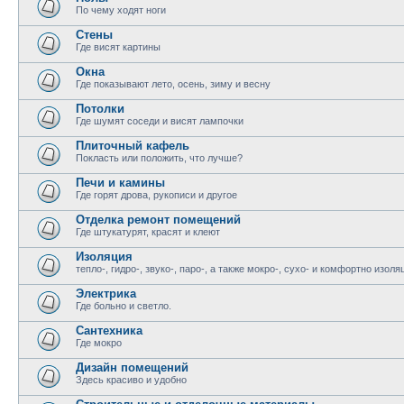
По чему ходят ноги
Стены
Где висят картины
Окна
Где показывают лето, осень, зиму и весну
Потолки
Где шумят соседи и висят лампочки
Плиточный кафель
Покласть или положить, что лучше?
Печи и камины
Где горят дрова, рукописи и другое
Отделка ремонт помещений
Где штукатурят, красят и клеют
Изоляция
тепло-, гидро-, звуко-, паро-, а также мокро-, сухо- и комфортно изоля
Электрика
Где больно и светло.
Сантехника
Где мокро
Дизайн помещений
Здесь красиво и удобно