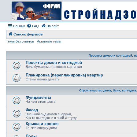
Ссылки
FAQ
На сайт
Список форумов
Темы без ответов
Активные темы
Проекты домов и коттеджей, п
Проекты домов и коттеджей
Дела бумажные (веселые картинки)
Планировка (перепланировка) квартир
Стены можно двигать
Строительство дома, бани, коттеджа
Фундаменты
На чем стоят дома
Фасад
Внешний вид домов снаружи,
Как те выглядят и в зной и стужу
Крыша и кровля
То, что сверху дома
Полы