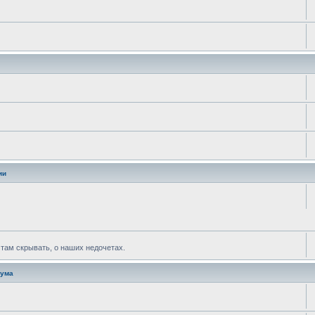
ии
ж там скрывать, о наших недочетах.
рума