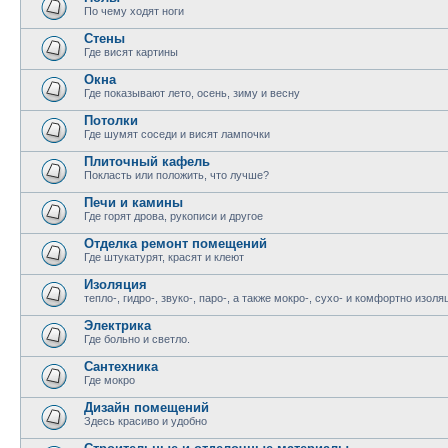
По чему ходят ноги
Стены
Где висят картины
Окна
Где показывают лето, осень, зиму и весну
Потолки
Где шумят соседи и висят лампочки
Плиточный кафель
Покласть или положить, что лучше?
Печи и камины
Где горят дрова, рукописи и другое
Отделка ремонт помещений
Где штукатурят, красят и клеют
Изоляция
тепло-, гидро-, звуко-, паро-, а также мокро-, сухо- и комфортно изоля
Электрика
Где больно и светло.
Сантехника
Где мокро
Дизайн помещений
Здесь красиво и удобно