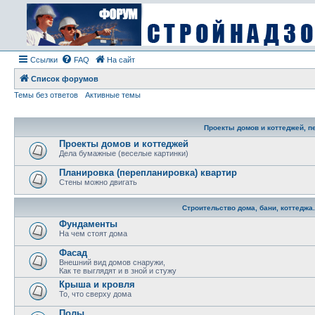
Ссылки
FAQ
На сайт
Список форумов
Темы без ответов
Активные темы
Проекты домов и коттеджей, п
Проекты домов и коттеджей
Дела бумажные (веселые картинки)
Планировка (перепланировка) квартир
Стены можно двигать
Строительство дома, бани, коттеджа
Фундаменты
На чем стоят дома
Фасад
Внешний вид домов снаружи,
Как те выглядят и в зной и стужу
Крыша и кровля
То, что сверху дома
Полы