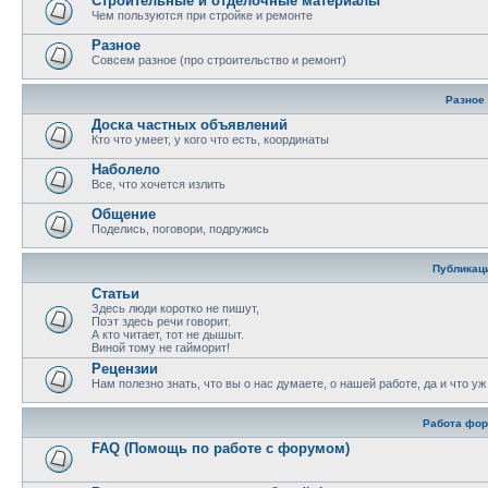
Строительные и отделочные материалы
Чем пользуются при стройке и ремонте
Разное
Совсем разное (про строительство и ремонт)
Разное
Доска частных объявлений
Кто что умеет, у кого что есть, координаты
Наболело
Все, что хочется излить
Общение
Поделись, поговори, подружись
Публикац
Статьи
Здесь люди коротко не пишут,
Поэт здесь речи говорит.
А кто читает, тот не дышыт.
Виной тому не гайморит!
Рецензии
Нам полезно знать, что вы о нас думаете, о нашей работе, да и что у
Работа фо
FAQ (Помощь по работе с форумом)