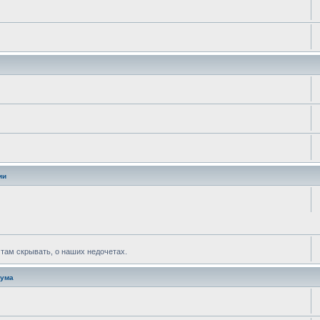
ии
ж там скрывать, о наших недочетах.
рума