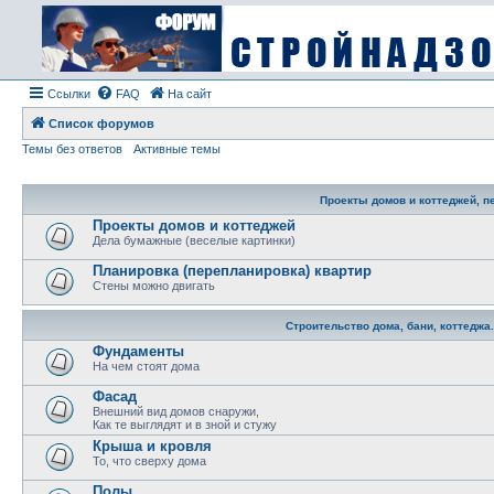
Ссылки
FAQ
На сайт
Список форумов
Темы без ответов
Активные темы
Проекты домов и коттеджей, п
Проекты домов и коттеджей
Дела бумажные (веселые картинки)
Планировка (перепланировка) квартир
Стены можно двигать
Строительство дома, бани, коттеджа
Фундаменты
На чем стоят дома
Фасад
Внешний вид домов снаружи,
Как те выглядят и в зной и стужу
Крыша и кровля
То, что сверху дома
Полы