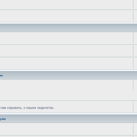
ии
ж там скрывать, о наших недочетах.
рума