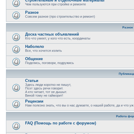
Строительные и отделочные материалы
Чем пользуются при стройке и ремонте
Разное
Совсем разное (про строительство и ремонт)
Разное
Доска частных объявлений
Кто что умеет, у кого что есть, координаты
Наболело
Все, что хочется излить
Общение
Поделись, поговори, подружись
Публикац
Статьи
Здесь люди коротко не пишут,
Поэт здесь речи говорит.
А кто читает, тот не дышыт.
Виной тому не гайморит!
Рецензии
Нам полезно знать, что вы о нас думаете, о нашей работе, да и что у
Работа фо
FAQ (Помощь по работе с форумом)