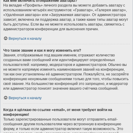
Как мне включить отображение аватары?
На вкладке «Профиль» личного раздела вы можете добавить аватару с
использованием четырёх инструментов: «Граватар», «Галерея аватар»,
«Удалённая аватара» или «Загружаемая аватара». От администратора
зависит, включена ли поддержка аватар, а также какие типы аватар могут
быть доступны. Если вы не можете использовать аватары, свяжитесь с
администратором конференции для выяснения причин.
Вернуться к началу
Что такое звание и как я могу изменить его?
Звания, отображаемые под вашим именем, отражают количество
созданных вами сообщений или идентифицируют определённых
пользователей: например, модераторов и администраторов. Обычно вы
не можете напрямую изменять наименования званий на конференции,
так как они установлены её администратором. Пожалуйста, не засоряйте
конференцию ненужными сообщениями только для того, чтобы повысить
своё звание. На большинстве конференций это запрещено, и модератор
или администратор понизят значение вашего счётчика сообщений.
Вернуться к началу
Когда я щёлкаю по ссылке «email», от меня требуют войти на
конференцию!
Только зарегистрированные пользователи могут отправлять email-
сообщения другим пользователям через встроенную в конференцию
форму, и только если администратор включил такую возможность. Это