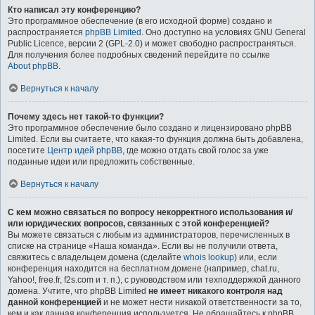
Кто написал эту конференцию?
Это программное обеспечение (в его исходной форме) создано и
распространяется
phpBB Limited
. Оно доступно на условиях GNU General
Public Licence, версии 2 (GPL-2.0) и может свободно распространяться.
Для получения более подробных сведений перейдите по ссылке
About phpBB
.
Вернуться к началу
Почему здесь нет такой-то функции?
Это программное обеспечение было создано и лицензировано phpBB
Limited. Если вы считаете, что какая-то функция должна быть добавлена,
посетите
Центр идей phpBB
, где можно отдать свой голос за уже
поданные идеи или предложить собственные.
Вернуться к началу
С кем можно связаться по вопросу некорректного использования и/
или юридических вопросов, связанных с этой конференцией?
Вы можете связаться с любым из администраторов, перечисленных в
списке на странице «Наша команда». Если вы не получили ответа,
свяжитесь с владельцем домена (сделайте
whois lookup
) или, если
конференция находится на бесплатном домене (например, chat.ru,
Yahoo!, free.fr, f2s.com и т. п.), с руководством или техподдержкой данного
домена. Учтите, что phpBB Limited
не имеет никакого контроля над
данной конференцией
и не может нести никакой ответственности за то,
кем и как данная конференция используется. Не обращайтесь к phpBB