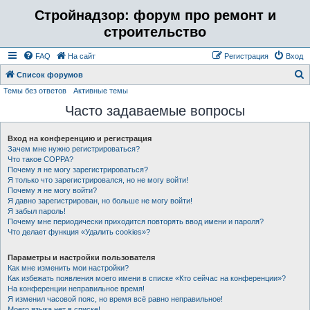
Стройнадзор: форум про ремонт и
строительство
FAQ
На сайт
Регистрация
Вход
Список форумов
Темы без ответов
Активные темы
о
Часто задаваемые вопросы
и
с
Вход на конференцию и регистрация
к
Зачем мне нужно регистрироваться?
Что такое COPPA?
Почему я не могу зарегистрироваться?
Я только что зарегистрировался, но не могу войти!
Почему я не могу войти?
Я давно зарегистрирован, но больше не могу войти!
Я забыл пароль!
Почему мне периодически приходится повторять ввод имени и пароля?
Что делает функция «Удалить cookies»?
Параметры и настройки пользователя
Как мне изменить мои настройки?
Как избежать появления моего имени в списке «Кто сейчас на конференции»?
На конференции неправильное время!
Я изменил часовой пояс, но время всё равно неправильное!
Моего языка нет в списке!