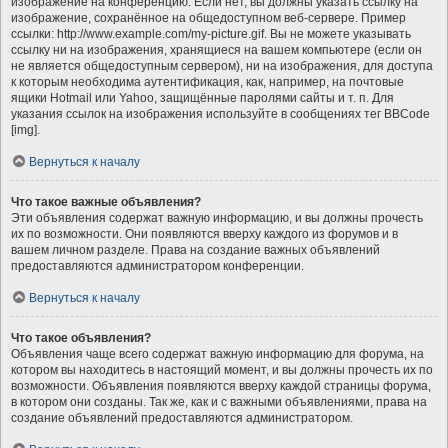
изображение на конференцию. Если нет, вы должны указать ссылку на
изображение, сохранённое на общедоступном веб-сервере. Пример
ссылки: http://www.example.com/my-picture.gif. Вы не можете указывать
ссылку ни на изображения, хранящиеся на вашем компьютере (если он
не является общедоступным сервером), ни на изображения, для доступа
к которым необходима аутентификация, как, например, на почтовые
ящики Hotmail или Yahoo, защищённые паролями сайты и т. п. Для
указания ссылок на изображения используйте в сообщениях тег BBCode
[img].
Вернуться к началу
Что такое важные объявления?
Эти объявления содержат важную информацию, и вы должны прочесть
их по возможности. Они появляются вверху каждого из форумов и в
вашем личном разделе. Права на создание важных объявлений
предоставляются администратором конференции.
Вернуться к началу
Что такое объявления?
Объявления чаще всего содержат важную информацию для форума, на
котором вы находитесь в настоящий момент, и вы должны прочесть их по
возможности. Объявления появляются вверху каждой страницы форума,
в котором они созданы. Так же, как и с важными объявлениями, права на
создание объявлений предоставляются администратором.