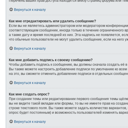
Перечень ваших прав доступа находится внизу страниц форума или тем
Вернуться к началу
Как мне отредактировать или удалить сообщение?
Если вы не являетесь администратором или модератором конференции,
соответствующем сообщении, иногда только в течение ограниченного вр
а также дату и время последней из них. Эта надпись не появляется, е
что обычные пользователи не могут удалить сообщение, если на него уж
Вернуться к началу
Как мне добавить подпись к своему сообщению?
Чтобы добавить подпись к сообщению, вы должны сначала создать её в
Вы также можете настроить добавление подписи по умолчанию ко всем
на это, вы сможете отменить добавление подписи в отдельных сообще
Вернуться к началу
Как мне создать опрос?
При создании темы или редактировании первого сообщения темы щёлк
вы не видите такой вкладки или формы, то вы не имеете прав на созда
строке текстового поля. Вы также можете задать количество вариантов,
опрос будет постоянным) и возможность пользователей изменять вариа
Вернуться к началу