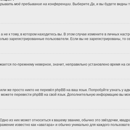
рывать моё пребывание на конференции
. Выберите
Да
, и вы будете видны
не к тому, в котором находитесь вы. В этом случае измените в личных настрой
 только зарегистрированные пользователи. Если вы не зарегистрированы, то с
ражается по-прежнему неверное, значит, неправильно установлено время на 
или же просто никто не перевёл phpBB на ваш язык. Попробуйте узнать у а
ами можете перевести phpBB на свой язык. Дополнительную информацию вы мо
дно из них может относиться к вашему званию, обычно это звёздочки, квадра
бражение известно как «аватара» и обычно уникально для каждого пользовате