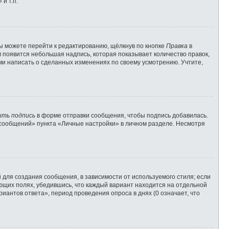
и т.п.
ы можете перейти к редактированию, щёлкнув по кнопке
Правка
в
м появится небольшая надпись, которая показывает количество правок,
ами написать о сделанных изменениях по своему усмотрению. Учтите,
ить подпись
в форме отправки сообщения, чтобы подпись добавилась.
сообщений» пункта «Личные настройки» в личном разделе. Несмотря
для создания сообщения, в зависимости от используемого стиля; если
вующих полях, убедившись, что каждый вариант находится на отдельной
иантов ответа», период проведения опроса в днях (0 означает, что