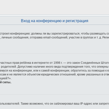
Вход на конференцию и регистрация
 настроил конференцию: должны ли вы зарегистрироваться, чтобы размещать 
ичные сообщения, отправка email-сообщений, участие в группах и т. д. Реги
ащите частных прав ребёнка в интернете от 1998 г. — это закон Соединённых Ш
е родителей. Допустимо наличие иного вида подтверждения того, что опек
ющемуся на конференции, или к самой конференции, обратитесь за помощью к 
ам и не является объектом юридических отношений, кроме указанных в отве
нцией?».
й силы.
.
ьзователей. Также возможно, что он заблокировал ваш IP-адрес или запрети