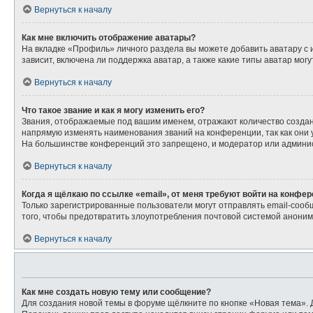
Вернуться к началу
Как мне включить отображение аватары?
На вкладке «Профиль» личного раздела вы можете добавить аватару с
зависит, включена ли поддержка аватар, а также какие типы аватар мо
Вернуться к началу
Что такое звание и как я могу изменить его?
Звания, отображаемые под вашим именем, отражают количество созда
напрямую изменять наименования званий на конференции, так как они
На большинстве конференций это запрещено, и модератор или админис
Вернуться к началу
Когда я щёлкаю по ссылке «email», от меня требуют войти на конфе
Только зарегистрированные пользователи могут отправлять email-сооб
того, чтобы предотвратить злоупотребления почтовой системой анони
Вернуться к началу
Как мне создать новую тему или сообщение?
Для создания новой темы в форуме щёлкните по кнопке «Новая тема». 