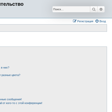
ительство
Поиск
Расш
Регистрация
Вход
 в них?
т разные цвета?
чные сообщения!
l от кого-то с этой конференции!