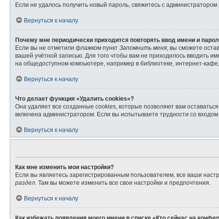
Если не удалось получить новый пароль, свяжитесь с администратором
Вернуться к началу
Почему мне периодически приходится повторять ввод имени и паро
Если вы не отметили флажком пункт
Запомнить меня
, вы сможете оста
вашей учётной записью. Для того чтобы вам не приходилось вводить и
на общедоступном компьютере, например в библиотеке, интернет-кафе, 
Вернуться к началу
Что делает функция «Удалить cookies»?
Она удаляет все созданные cookies, которые позволяют вам оставатьс
включена администратором. Если вы испытываете трудности со входом 
Вернуться к началу
Как мне изменить мои настройки?
Если вы являетесь зарегистрированным пользователем, все ваши настр
раздел
. Там вы можете изменить все свои настройки и предпочтения.
Вернуться к началу
Как избежать появления моего имени в списке «Кто сейчас на конфе