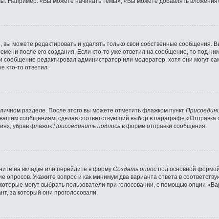
ы. Например: «Вы можете начинать темы», «Вы можете добавлять вложения» 
 вы можете редактировать и удалять только свои собственные сообщения. В
емени после его создания. Если кто-то уже ответил на сообщение, то под ни
сли сообщение редактировал администратор или модератор, хотя они могут с
е кто-то ответил.
 личном разделе. После этого вы можете отметить флажком пункт
Присоедин
 вашим сообщениям, сделав соответствующий выбор в параграфе «Отправка 
ниях, убрав флажок
Присоединить подпись
в форме отправки сообщения.
ните на вкладке или перейдите в форму
Создать опрос
под основной формой 
ние опросов. Укажите вопрос и как минимум два варианта ответа в соответст
 которые могут выбрать пользователи при голосовании, с помощью опции «Вар
нт, за который они проголосовали.