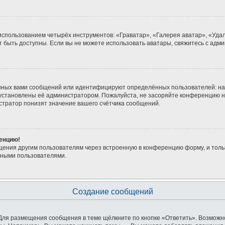
 использованием четырёх инструментов: «Граватар», «Галерея аватар», «Уд
гут быть доступны. Если вы не можете использовать аватары, свяжитесь с а
нных вами сообщений или идентифицируют определённых пользователей: на
 установлены её администратором. Пожалуйста, не засоряйте конференцию н
тратор понизят значение вашего счётчика сообщений.
ренцию!
щения другим пользователям через встроенную в конференцию форму, и толь
мными пользователями.
Создание сообщений
Для размещения сообщения в теме щёлкните по кнопке «Ответить». Возможно