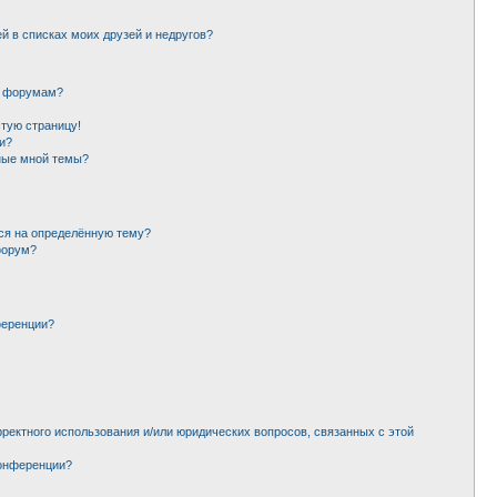
й в списках моих друзей и недругов?
и форумам?
стую страницу!
и?
ные мной темы?
ься на определённую тему?
форум?
ференции?
рректного использования и/или юридических вопросов, связанных с этой
конференции?