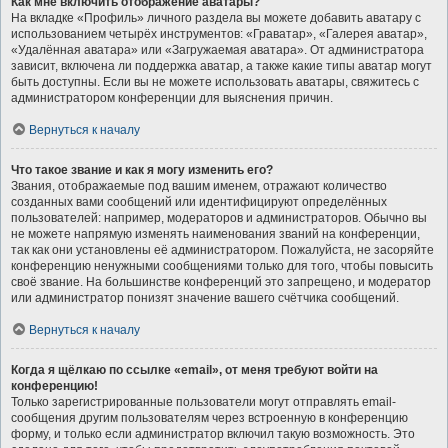
Как мне включить отображение аватары?
На вкладке «Профиль» личного раздела вы можете добавить аватару с
использованием четырёх инструментов: «Граватар», «Галерея аватар»,
«Удалённая аватара» или «Загружаемая аватара». От администратора
зависит, включена ли поддержка аватар, а также какие типы аватар могут
быть доступны. Если вы не можете использовать аватары, свяжитесь с
администратором конференции для выяснения причин.
Вернуться к началу
Что такое звание и как я могу изменить его?
Звания, отображаемые под вашим именем, отражают количество
созданных вами сообщений или идентифицируют определённых
пользователей: например, модераторов и администраторов. Обычно вы
не можете напрямую изменять наименования званий на конференции,
так как они установлены её администратором. Пожалуйста, не засоряйте
конференцию ненужными сообщениями только для того, чтобы повысить
своё звание. На большинстве конференций это запрещено, и модератор
или администратор понизят значение вашего счётчика сообщений.
Вернуться к началу
Когда я щёлкаю по ссылке «email», от меня требуют войти на
конференцию!
Только зарегистрированные пользователи могут отправлять email-
сообщения другим пользователям через встроенную в конференцию
форму, и только если администратор включил такую возможность. Это