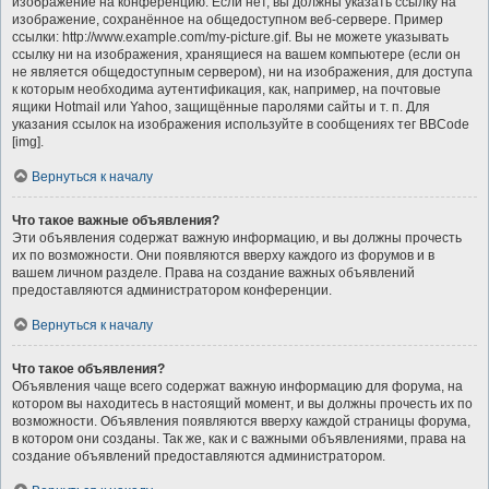
изображение на конференцию. Если нет, вы должны указать ссылку на
изображение, сохранённое на общедоступном веб-сервере. Пример
ссылки: http://www.example.com/my-picture.gif. Вы не можете указывать
ссылку ни на изображения, хранящиеся на вашем компьютере (если он
не является общедоступным сервером), ни на изображения, для доступа
к которым необходима аутентификация, как, например, на почтовые
ящики Hotmail или Yahoo, защищённые паролями сайты и т. п. Для
указания ссылок на изображения используйте в сообщениях тег BBCode
[img].
Вернуться к началу
Что такое важные объявления?
Эти объявления содержат важную информацию, и вы должны прочесть
их по возможности. Они появляются вверху каждого из форумов и в
вашем личном разделе. Права на создание важных объявлений
предоставляются администратором конференции.
Вернуться к началу
Что такое объявления?
Объявления чаще всего содержат важную информацию для форума, на
котором вы находитесь в настоящий момент, и вы должны прочесть их по
возможности. Объявления появляются вверху каждой страницы форума,
в котором они созданы. Так же, как и с важными объявлениями, права на
создание объявлений предоставляются администратором.