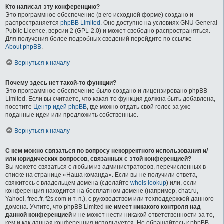
Кто написал эту конференцию?
Это программное обеспечение (в его исходной форме) создано и
распространяется
phpBB Limited
. Оно доступно на условиях GNU General
Public Licence, версии 2 (GPL-2.0) и может свободно распространяться.
Для получения более подробных сведений перейдите по ссылке
About phpBB
.
Вернуться к началу
Почему здесь нет такой-то функции?
Это программное обеспечение было создано и лицензировано phpBB
Limited. Если вы считаете, что какая-то функция должна быть добавлена,
посетите
Центр идей phpBB
, где можно отдать свой голос за уже
поданные идеи или предложить собственные.
Вернуться к началу
С кем можно связаться по вопросу некорректного использования и/
или юридических вопросов, связанных с этой конференцией?
Вы можете связаться с любым из администраторов, перечисленных в
списке на странице «Наша команда». Если вы не получили ответа,
свяжитесь с владельцем домена (сделайте
whois lookup
) или, если
конференция находится на бесплатном домене (например, chat.ru,
Yahoo!, free.fr, f2s.com и т. п.), с руководством или техподдержкой данного
домена. Учтите, что phpBB Limited
не имеет никакого контроля над
данной конференцией
и не может нести никакой ответственности за то,
кем и как данная конференция используется. Не обращайтесь к phpBB