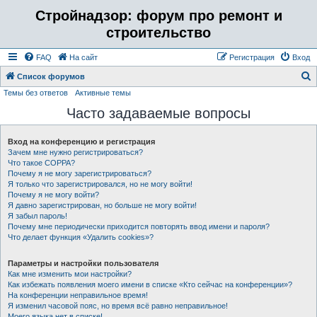
Стройнадзор: форум про ремонт и
строительство
FAQ
На сайт
Регистрация
Вход
Список форумов
Темы без ответов
Активные темы
о
Часто задаваемые вопросы
и
с
Вход на конференцию и регистрация
к
Зачем мне нужно регистрироваться?
Что такое COPPA?
Почему я не могу зарегистрироваться?
Я только что зарегистрировался, но не могу войти!
Почему я не могу войти?
Я давно зарегистрирован, но больше не могу войти!
Я забыл пароль!
Почему мне периодически приходится повторять ввод имени и пароля?
Что делает функция «Удалить cookies»?
Параметры и настройки пользователя
Как мне изменить мои настройки?
Как избежать появления моего имени в списке «Кто сейчас на конференции»?
На конференции неправильное время!
Я изменил часовой пояс, но время всё равно неправильное!
Моего языка нет в списке!