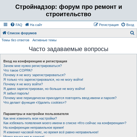
Стройнадзор: форум про ремонт и
строительство
FAQ
На сайт
Регистрация
Вход
Список форумов
Темы без ответов
Активные темы
о
Часто задаваемые вопросы
и
с
Вход на конференцию и регистрация
к
Зачем мне нужно регистрироваться?
Что такое COPPA?
Почему я не могу зарегистрироваться?
Я только что зарегистрировался, но не могу войти!
Почему я не могу войти?
Я давно зарегистрирован, но больше не могу войти!
Я забыл пароль!
Почему мне периодически приходится повторять ввод имени и пароля?
Что делает функция «Удалить cookies»?
Параметры и настройки пользователя
Как мне изменить мои настройки?
Как избежать появления моего имени в списке «Кто сейчас на конференции»?
На конференции неправильное время!
Я изменил часовой пояс, но время всё равно неправильное!
Моего языка нет в списке!