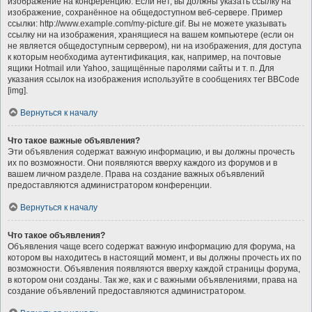
изображение на конференцию. Если нет, вы должны указать ссылку на
изображение, сохранённое на общедоступном веб-сервере. Пример
ссылки: http://www.example.com/my-picture.gif. Вы не можете указывать
ссылку ни на изображения, хранящиеся на вашем компьютере (если он
не является общедоступным сервером), ни на изображения, для доступа
к которым необходима аутентификация, как, например, на почтовые
ящики Hotmail или Yahoo, защищённые паролями сайты и т. п. Для
указания ссылок на изображения используйте в сообщениях тег BBCode
[img].
Вернуться к началу
Что такое важные объявления?
Эти объявления содержат важную информацию, и вы должны прочесть
их по возможности. Они появляются вверху каждого из форумов и в
вашем личном разделе. Права на создание важных объявлений
предоставляются администратором конференции.
Вернуться к началу
Что такое объявления?
Объявления чаще всего содержат важную информацию для форума, на
котором вы находитесь в настоящий момент, и вы должны прочесть их по
возможности. Объявления появляются вверху каждой страницы форума,
в котором они созданы. Так же, как и с важными объявлениями, права на
создание объявлений предоставляются администратором.