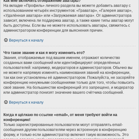
Как мне включить отображение аватары?
На вкладке «Профиль» личного раздела вы можете добавить аватару с
использованием четырёх инструментов: «Граватар», «Галерея аватар»,
«Удалённая аватара» или «Загружаемая аватара». От администратора
зависит, включена ли поддержка аватар, а также какие типы аватар могут
быть доступны. Если вы не можете использовать аватары, свяжитесь с
администратором конференции для выяснения причин.
Вернуться к началу
Что такое звание и как я могу изменить его?
Звания, отображаемые под вашим именем, отражают количество
созданных вами сообщений или идентифицируют определённых
пользователей: например, модераторов и администраторов. Обычно вы
не можете напрямую изменять наименования званий на конференции,
так как они установлены её администратором. Пожалуйста, не засоряйте
конференцию ненужными сообщениями только для того, чтобы повысить
своё звание. На большинстве конференций это запрещено, и модератор
или администратор понизят значение вашего счётчика сообщений.
Вернуться к началу
Когда я щёлкаю по ссылке «email», от меня требуют войти на
конференцию!
Только зарегистрированные пользователи могут отправлять email-
сообщения другим пользователям через встроенную в конференцию
форму, и только если администратор включил такую возможность. Это