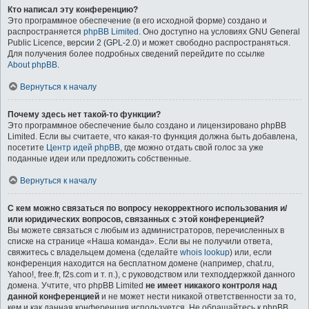
Кто написал эту конференцию?
Это программное обеспечение (в его исходной форме) создано и
распространяется
phpBB Limited
. Оно доступно на условиях GNU General
Public Licence, версии 2 (GPL-2.0) и может свободно распространяться.
Для получения более подробных сведений перейдите по ссылке
About phpBB
.
Вернуться к началу
Почему здесь нет такой-то функции?
Это программное обеспечение было создано и лицензировано phpBB
Limited. Если вы считаете, что какая-то функция должна быть добавлена,
посетите
Центр идей phpBB
, где можно отдать свой голос за уже
поданные идеи или предложить собственные.
Вернуться к началу
С кем можно связаться по вопросу некорректного использования и/
или юридических вопросов, связанных с этой конференцией?
Вы можете связаться с любым из администраторов, перечисленных в
списке на странице «Наша команда». Если вы не получили ответа,
свяжитесь с владельцем домена (сделайте
whois lookup
) или, если
конференция находится на бесплатном домене (например, chat.ru,
Yahoo!, free.fr, f2s.com и т. п.), с руководством или техподдержкой данного
домена. Учтите, что phpBB Limited
не имеет никакого контроля над
данной конференцией
и не может нести никакой ответственности за то,
кем и как данная конференция используется. Не обращайтесь к phpBB