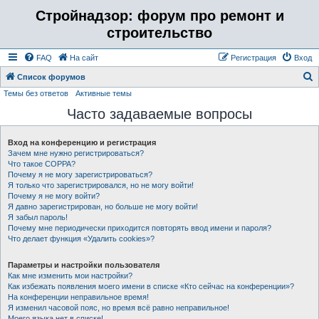
Стройнадзор: форум про ремонт и
строительство
FAQ
На сайт
Регистрация
Вход
Список форумов
Темы без ответов
Активные темы
о
Часто задаваемые вопросы
и
с
Вход на конференцию и регистрация
к
Зачем мне нужно регистрироваться?
Что такое COPPA?
Почему я не могу зарегистрироваться?
Я только что зарегистрировался, но не могу войти!
Почему я не могу войти?
Я давно зарегистрирован, но больше не могу войти!
Я забыл пароль!
Почему мне периодически приходится повторять ввод имени и пароля?
Что делает функция «Удалить cookies»?
Параметры и настройки пользователя
Как мне изменить мои настройки?
Как избежать появления моего имени в списке «Кто сейчас на конференции»?
На конференции неправильное время!
Я изменил часовой пояс, но время всё равно неправильное!
Моего языка нет в списке!