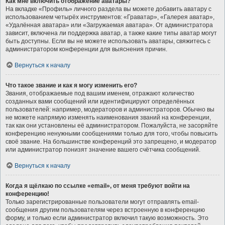
Как мне включить отображение аватары?
На вкладке «Профиль» личного раздела вы можете добавить аватару с
использованием четырёх инструментов: «Граватар», «Галерея аватар»,
«Удалённая аватара» или «Загружаемая аватара». От администратора
зависит, включена ли поддержка аватар, а также какие типы аватар могут
быть доступны. Если вы не можете использовать аватары, свяжитесь с
администратором конференции для выяснения причин.
Вернуться к началу
Что такое звание и как я могу изменить его?
Звания, отображаемые под вашим именем, отражают количество
созданных вами сообщений или идентифицируют определённых
пользователей: например, модераторов и администраторов. Обычно вы
не можете напрямую изменять наименования званий на конференции,
так как они установлены её администратором. Пожалуйста, не засоряйте
конференцию ненужными сообщениями только для того, чтобы повысить
своё звание. На большинстве конференций это запрещено, и модератор
или администратор понизят значение вашего счётчика сообщений.
Вернуться к началу
Когда я щёлкаю по ссылке «email», от меня требуют войти на
конференцию!
Только зарегистрированные пользователи могут отправлять email-
сообщения другим пользователям через встроенную в конференцию
форму, и только если администратор включил такую возможность. Это