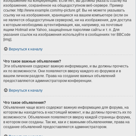
изображение на конференцию. Если нет, вы должны указать ссылку на
изображение, сохранённое на общедоступном веб-сервере. Пример
ссылки: http://www.example.com/my-picture.gif. Вы не можете указывать
ссылку ни на изображения, хранящиеся на вашем компьютере (если он
не является общедоступным сервером), ни на изображения, для доступа
к которым необходима аутентификация, как, например, на почтовые
ящики Hotmail или Yahoo, защищённые паролями сайты и т. п. Для
указания ссылок на изображения используйте в сообщениях тег BBCode
[img].
Вернуться к началу
Что такое важные объявления?
Эти объявления содержат важную информацию, и вы должны прочесть
их по возможности. Они появляются вверху каждого из форумов и в
вашем личном разделе. Права на создание важных объявлений
предоставляются администратором конференции.
Вернуться к началу
Что такое объявления?
Объявления чаще всего содержат важную информацию для форума, на
котором вы находитесь в настоящий момент, и вы должны прочесть их по
возможности. Объявления появляются вверху каждой страницы форума,
в котором они созданы. Так же, как и с важными объявлениями, права на
создание объявлений предоставляются администратором.