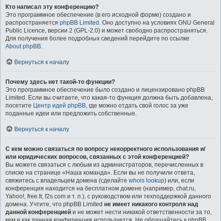
Кто написал эту конференцию?
Это программное обеспечение (в его исходной форме) создано и
распространяется
phpBB Limited
. Оно доступно на условиях GNU General
Public Licence, версии 2 (GPL-2.0) и может свободно распространяться.
Для получения более подробных сведений перейдите по ссылке
About phpBB
.
Вернуться к началу
Почему здесь нет такой-то функции?
Это программное обеспечение было создано и лицензировано phpBB
Limited. Если вы считаете, что какая-то функция должна быть добавлена,
посетите
Центр идей phpBB
, где можно отдать свой голос за уже
поданные идеи или предложить собственные.
Вернуться к началу
С кем можно связаться по вопросу некорректного использования и/
или юридических вопросов, связанных с этой конференцией?
Вы можете связаться с любым из администраторов, перечисленных в
списке на странице «Наша команда». Если вы не получили ответа,
свяжитесь с владельцем домена (сделайте
whois lookup
) или, если
конференция находится на бесплатном домене (например, chat.ru,
Yahoo!, free.fr, f2s.com и т. п.), с руководством или техподдержкой данного
домена. Учтите, что phpBB Limited
не имеет никакого контроля над
данной конференцией
и не может нести никакой ответственности за то,
кем и как данная конференция используется. Не обращайтесь к phpBB